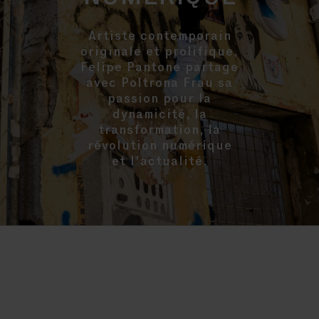
Artiste contemporain
originale et prolifique,
Felipe Pantone partage
avec Poltrona Frau sa
passion pour la
dynamicité, la
transformation, la
révolution numérique
et l'actualité.