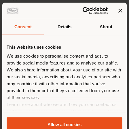
Pays de livraison
Consent
Details
About
This website uses cookies
Vous naviguez dans un autre
pays que celui où vous vous
We use cookies to personalise content and ads, to
provide social media features and to analyse our traffic.
trouvez. Nous vous
We also share information about your use of our site with
recommandons de vous
our social media, advertising and analytics partners who
localiser correctement afin de
1919 ULTIME NOTIZIE | FAUTEUIL
may combine it with other information that you’ve
Fornasetti x Poltrona Frau
pouvoir effectuer des achats.
provided to them or that they’ve collected from your use
(
us
)
of their services
Learn more about who we are, how you can contact us
and how we process personal data in our
Privacy Policy
Configurables
SÉJOUR DANS LE PAYS CHOISI
and
Cookie Policy
.
de
CHF 9.806
Allow all cookies