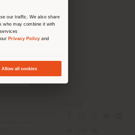
ouvoir
se our traffic. We also share
ers who may combine it with
 services
 our
Privacy Policy
and
Allow all cookies
SOCIAL
fidentialité B2C
fidentialité B2B
okies