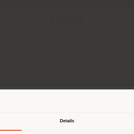
Newsletter
Nous contacter
Localisat
Pays de livraison
Details
Failed to load form
naviguez dans un autre pays que ce
 vous trouvez. Nous vous recomma
Reload