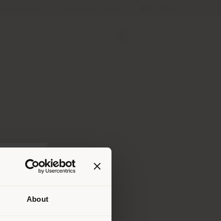
ion magasins
Service et outils
B2B E-Shop
About
lui où
ndons