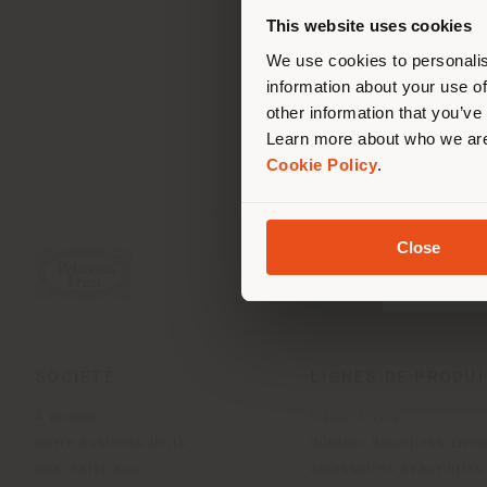
de vo
This website uses cookies
We use cookies to personalis
information about your use of
other information that you’ve
Learn more about who we are
Cookie Policy
.
Close
SOCIÉTÉ
LIGNES DE PRODU
À propos
Indoor Living
Notre Business Units
Outdoor Boundless Livin
Nos matériaux
Accessoires Beautilities