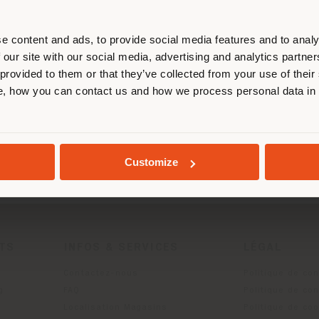
us localiser correctement afin de p
effectuer des achats. (
us
)
e content and ads, to provide social media features and to analy
 our site with our social media, advertising and analytics partn
 provided to them or that they’ve collected from your use of their
, how you can contact us and how we process personal data in
SÉJOUR DANS LE PAYS CHOISI
GEOLOCALISÉ
Customize
ITS
INFOS & SERVICES
LÉGAL
Contactez-nous
Politique de con
g
FAQ
Politique de con
Localisation Magasins
Politique de co