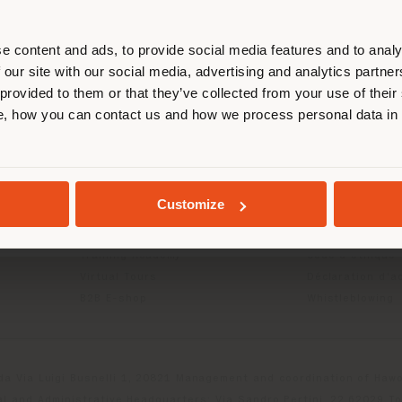
us localiser correctement afin de p
effectuer des achats. (
us
)
e content and ads, to provide social media features and to analy
 our site with our social media, advertising and analytics partn
 provided to them or that they’ve collected from your use of their
ITS
INFOS & SERVICES
LÉGAL
, how you can contact us and how we process personal data in
SÉJOUR DANS LE PAYS CHOISI
Contactez-nous
Politique de con
g
FAQ
Politique de con
Localisation Magasins
Politique de co
Espace réservée
Conditions d'uti
GEOLOCALISÉ
Customize
Catalogues
Termes et condi
Press Kit
Digital Product
Training Academy
Code d'éthique
Virtual Tours
Déclaration d'ac
B2B E-shop
Whistleblowing
da Via Luigi Busnelli 1, 20821 Management and coordination of Hawor
l and Administrative Headquarters: Via Sandro Pertini, 22,62029 T