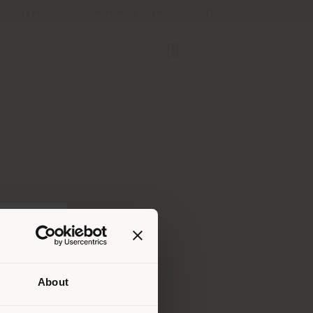
ion magasins
Service et outils
B2B E-Shop
About
lui où
ndons