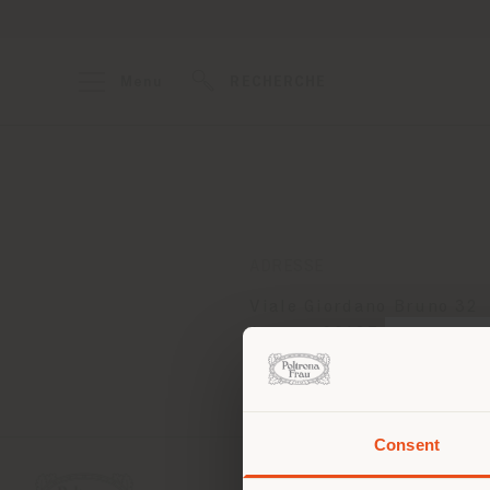
Menu
RECHERCHE
ADRESSE
Viale Giordano Bruno 32
Ancona 60127
Obtenir des directions
Consent
Vous 
vous