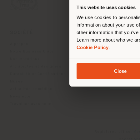
de vo
This website uses cookies
We use cookies to personalis
information about your use of
other information that you’ve
SOCIÉTÉ
LIGNES DE PRODU
Learn more about who we are
À propos
Indoor Living
Cookie Policy
.
Notre Business Units
Outdoor Boundless Livin
Nos matériaux
Accessoires Beautilities
Architectes et designers
Work-Lab
Close
Durabilité et Certifications
Musée
Actualités et médias
Newsletter
Travailler avec nous
Registered office: Me
Operationa