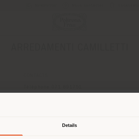
Newsletter
Nous contacter
Localisat
ARREDAMENTI CAMILLETTI
CONTACTS
Téléphone 071 891751
[email protected]
DEMANDER UN RENDEZ-VOUS
Pays de livraison
Details
naviguez dans un autre pays que ce
 vous trouvez. Nous vous recomma