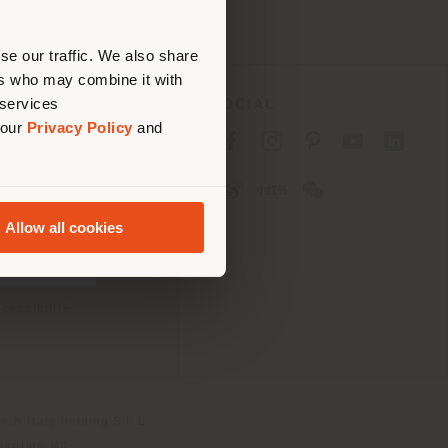
ouvoir
se our traffic. We also share
ers who may combine it with
 services
SOCIAL
 our
Privacy Policy
and
fidentialité B2C
fidentialité B2B
okies
lisation
Allow all cookies
tions
 Passport
cessibilité
th Italy Holding S.R.L
olentino MC