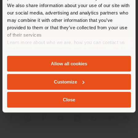
trouvez. Nous vous
We also share information about your use of our site with
recommandons de vous
our social media, advertising and analytics partners who
localiser correctement afin de
may combine it with other information that you’ve
pouvoir effectuer des achats.
provided to them or that they’ve collected from your use
(
us
)
of their services
Learn more about who we are, how you can contact us
SOCIÉTÉ
and how we process personal data in our
Privacy Policy
SÉJOUR DANS LE PAYS CHOISI
and
Cookie Policy
.
LIGNES DE PRODUITS
Allow all cookies
INFOS & SERVICES
Customize
GEOLOCALISÉ
LÉGAL
Close
SOCIAL