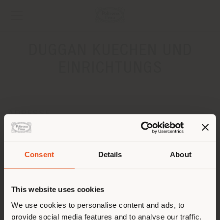
DUGGAN KUECHEN UND
EINRICHTUNGS
ADRESSE
MAXIMILIANSPLATZ 17
MUENCHEN 80333
Pays de livraison
Obtenir des directions
Consent
Details
About
CONTACTS
This website uses cookies
Vous naviguez dans un autre
Téléphone +498924209090
pays que celui où vous vous
We use cookies to personalise content and ads, to
[email protected]
DEMANDER UN RENDEZ-VOUS
provide social media features and to analyse our traffic.