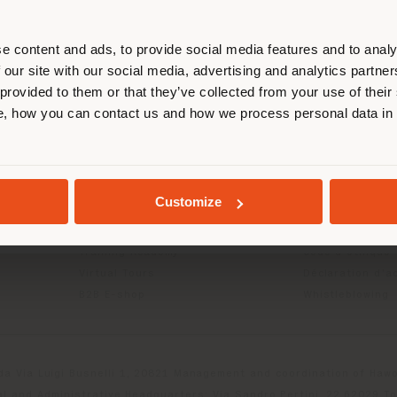
us localiser correctement afin de p
effectuer des achats. (
us
)
e content and ads, to provide social media features and to analy
 our site with our social media, advertising and analytics partn
 provided to them or that they’ve collected from your use of their
ITS
INFOS & SERVICES
LÉGAL
, how you can contact us and how we process personal data in
SÉJOUR DANS LE PAYS CHOISI
Contactez-nous
Politique de con
g
FAQ
Politique de con
Localisation Magasins
Politique de co
Espace réservée
Conditions d'uti
GEOLOCALISÉ
Customize
Catalogues
Termes et condi
Press Kit
Digital Product
Training Academy
Code d'éthique
Virtual Tours
Déclaration d'ac
B2B E-shop
Whistleblowing
da Via Luigi Busnelli 1, 20821 Management and coordination of Hawor
l and Administrative Headquarters: Via Sandro Pertini, 22,62029 T