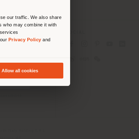
ouvoir
se our traffic. We also share
ers who may combine it with
 services
SOCIAL
 our
Privacy Policy
and
fidentialité B2C
fidentialité B2B
okies
lisation
Allow all cookies
tions
 Passport
cessibilité
th Italy Holding S.R.L
olentino MC