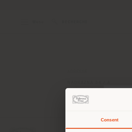
Menu
RECHERCHE
ADRESSE
NADRAZNA 34 / A
IVANKA PRI DUNAJI 9002
Obtenir des directions
Consent
Vous 
vous