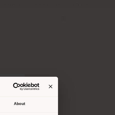
ion magasins
Service et outils
B2B E-Shop
About
lui où
ndons