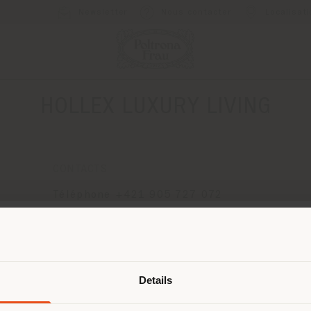
Newsletter
Nous contacter
Localisat
HOLLEX LUXURY LIVING
CONTACTS
Téléphone +421 905 727 072
[email protected]
8
DEMANDER UN RENDEZ-VOUS
Pays de livraison
Details
naviguez dans un autre pays que ce
 vous trouvez. Nous vous recomma