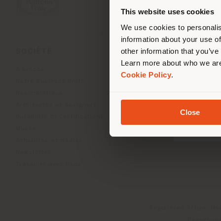
de vo
This website uses cookies
We use cookies to personalis
information about your use of
other information that you’ve
SOCIÉTÉ
LIGNES DE PRODU
Learn more about who we are
À propos
Indoor Living
Cookie Policy
.
Notre Business Units
Outdoor Boundless Livin
Nos matériaux
Accessoires Beautilities
Architectes et designers
Work-Lab
Close
Durabilité et Certifications
Musée
Actualités et médias
Newsletter
Travailler avec nous
Registered office: Me
Operationa