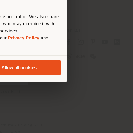
ouvoir
se our traffic. We also share
ers who may combine it with
 services
SOCIAL
 our
Privacy Policy
and
fidentialité B2C
fidentialité B2B
okies
lisation
Allow all cookies
tions
 Passport
cessibilité
th Italy Holding S.R.L
olentino MC