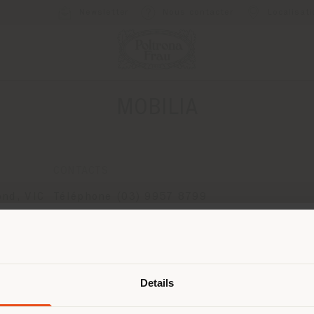
Newsletter
Nous contacter
Localisat
MOBILIA
CONTACTS
nd, VIC
Téléphone (03) 9957 8799
[email protected]
DEMANDER UN RENDEZ-VOUS
Pays de livraison
Details
naviguez dans un autre pays que ce
 vous trouvez. Nous vous recomma