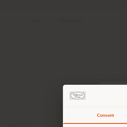
Menu
RECHERCHE
ADRESSE
510 Church Street Richmo
MELBOURNE 3121
Obtenir des directions
Consent
Vous 
vous