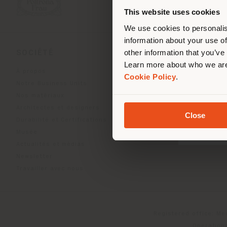
de vo
This website uses cookies
We use cookies to personalis
information about your use of
other information that you’ve
SOCIÉTÉ
LIGNES DE PRODU
Learn more about who we are
À propos
Indoor Living
Cookie Policy
.
Notre Business Units
Outdoor Boundless Livin
Nos matériaux
Accessoires Beautilities
Architectes et designers
Work-Lab
Close
Durabilité et Certifications
Musée
Actualités et médias
Newsletter
Travailler avec nous
Registered office: Me
Operationa