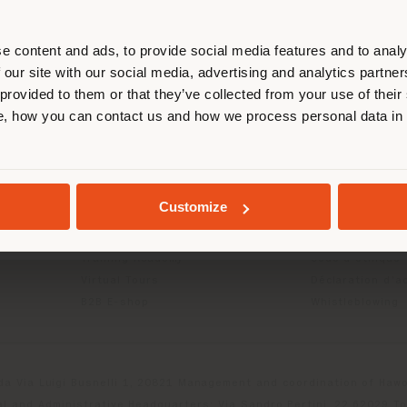
us localiser correctement afin de p
effectuer des achats. (
us
)
e content and ads, to provide social media features and to analy
 our site with our social media, advertising and analytics partn
 provided to them or that they’ve collected from your use of their
ITS
INFOS & SERVICES
LÉGAL
, how you can contact us and how we process personal data in
SÉJOUR DANS LE PAYS CHOISI
Contactez-nous
Politique de con
g
FAQ
Politique de con
Localisation Magasins
Politique de co
Espace réservée
Conditions d'uti
GEOLOCALISÉ
Customize
Catalogues
Termes et condi
Press Kit
Digital Product
Training Academy
Code d'éthique
Virtual Tours
Déclaration d'ac
B2B E-shop
Whistleblowing
da Via Luigi Busnelli 1, 20821 Management and coordination of Hawor
l and Administrative Headquarters: Via Sandro Pertini, 22,62029 T