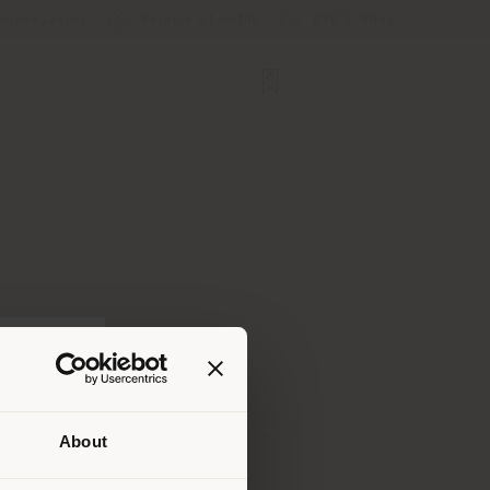
ion magasins
Service et outils
B2B E-Shop
About
lui où
ndons