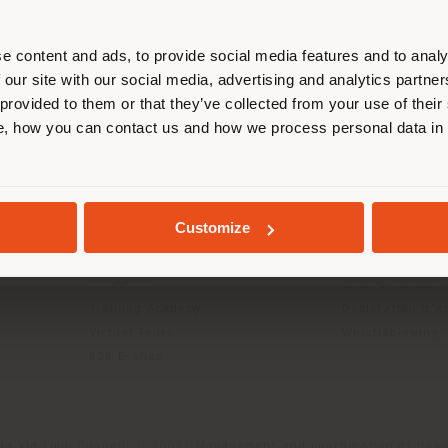
us localiser correctement afin de p
effectuer des achats. (
us
)
e content and ads, to provide social media features and to analy
 our site with our social media, advertising and analytics partn
 provided to them or that they’ve collected from your use of their
ITS
INFOS & SERVICES
LÉGAL
, how you can contact us and how we process personal data in
SÉJOUR DANS LE PAYS CHOISI
Contactez-nous
Politique de con
g
FAQ
Politique de con
Retours
Politique de co
Localisation Magasins
Conditions d'uti
GEOLOCALISÉ
Customize
Espace réservée
Termes et condi
Catalogues
Digital Product
Press Kit
Code d'éthique
Training Academy
Déclaration d'ac
Virtual Tours
Whistleblowing
B2B E-shop
da Via Luigi Busnelli 1, 20821 Management and coordination of Hawor