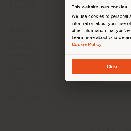
de vo
This website uses cookies
We use cookies to personalis
information about your use of
other information that you’ve
SOCIÉTÉ
LIGNES DE PRODU
Learn more about who we are
À propos
Indoor Living
Cookie Policy
.
Notre Business Units
Outdoor Boundless Livin
Nos matériaux
Accessoires Beautilities
Architectes et designers
Work-Lab
Close
Durabilité et Certifications
Musée
Actualités et médias
Newsletter
Travailler avec nous
Registered office: Me