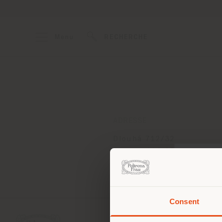
Menu
RECHERCHE
ADRESSE
Dlouhá 712/32
Prague 110 00
Obtenir des directions
Consent
Vous 
vous