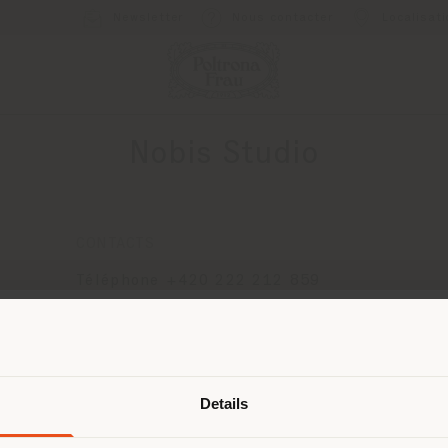
Newsletter
Nous contacter
Localisat
Nobis Studio
CONTACTS
Téléphone +420 222 212 859
[email protected]
DEMANDER UN RENDEZ-VOUS
Pays de livraison
Details
naviguez dans un autre pays que ce
 vous trouvez. Nous vous recomma