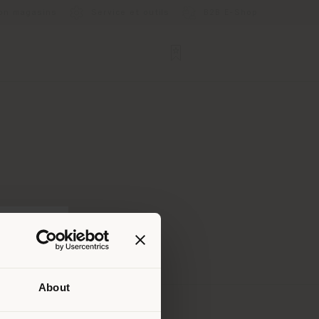
ion magasins
Service et outils
B2B E-Shop
About
lui où
ndons