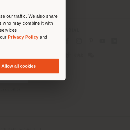
ouvoir
se our traffic. We also share
ers who may combine it with
 services
SOCIAL
 our
Privacy Policy
and
fidentialité B2C
fidentialité B2B
okies
lisation
Allow all cookies
tions
 Passport
cessibilité
th Italy Holding S.R.L