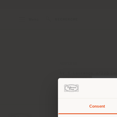
Menu
RECHERCHE
ADRESSE
Av. S. Lourenço, nº225 Ce
CELEIROS BRAGA 4705-44
Obtenir des directions
Consent
Vous 
vous