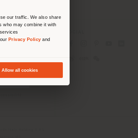
ouvoir
se our traffic. We also share
ers who may combine it with
 services
SOCIAL
 our
Privacy Policy
and
fidentialité B2C
fidentialité B2B
okies
lisation
Allow all cookies
tions
 Passport
cessibilité
th Italy Holding S.R.L
olentino MC