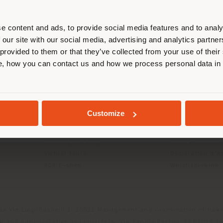
us localiser correctement afin de p
effectuer des achats. (
us
)
e content and ads, to provide social media features and to analy
 our site with our social media, advertising and analytics partn
 provided to them or that they’ve collected from your use of their
ITS
INFOS & SERVICES
LÉGAL
, how you can contact us and how we process personal data in
SÉJOUR DANS LE PAYS CHOISI
Contactez-nous
Politique de con
g
FAQ
Politique de con
Localisation Magasins
Politique de co
Espace réservée
Conditions d'uti
GEOLOCALISÉ
Customize
Catalogues
Termes et condi
Press Kit
Digital Product
Training Academy
Code d'éthique
Virtual Tours
Déclaration d'ac
B2B E-shop
Whistleblowing
da Via Luigi Busnelli 1, 20821 Management and coordination of Hawor
l and Administrative Headquarters: Via Sandro Pertini, 22,62029 T