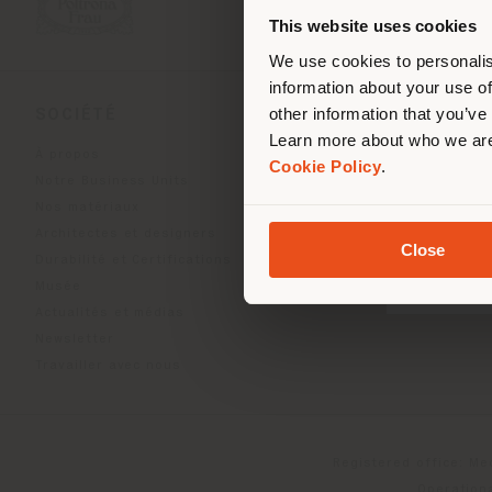
de vo
This website uses cookies
We use cookies to personalis
information about your use of
other information that you’ve
SOCIÉTÉ
LIGNES DE PRODU
Learn more about who we are
À propos
Indoor Living
Cookie Policy
.
Notre Business Units
Outdoor Boundless Livin
Nos matériaux
Accessoires Beautilities
Architectes et designers
Work-Lab
Close
Durabilité et Certifications
Musée
Actualités et médias
Newsletter
Travailler avec nous
Registered office: Me
Operationa