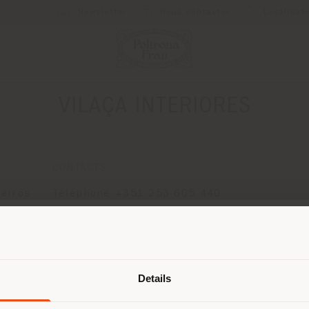
Newsletter
Nous contacter
Localisat
VILAÇA INTERIORES
CONTACTS
leirós
Téléphone +351 253 605 440
[email protected]
2
DEMANDER UN RENDEZ-VOUS
Pays de livraison
Details
naviguez dans un autre pays que ce
 vous trouvez. Nous vous recomma