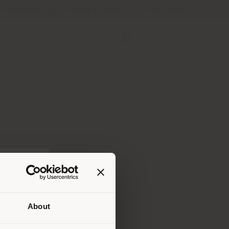
ion magasins
Service et outils
B2B E-Shop
About
lui où
ndons