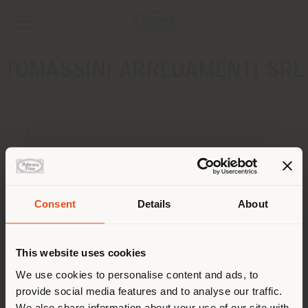
TOMASSINI ARREDAMENTI SRL
INDIRIZZO
VIA CURIO FORNACI 3
TERNI 05100
Ottenere indicazioni
Consent
Details
About
Paese di spedizione
CONTATTI
Telefono +39 0744 305276
This website uses cookies
[email protected]
Stai navigando in un Paese
We use cookies to personalise content and ads, to
RICHIEDI APPUNTAMENTO
provide social media features and to analyse our traffic.
diverso da quello della tua
We also share information about your use of our site with