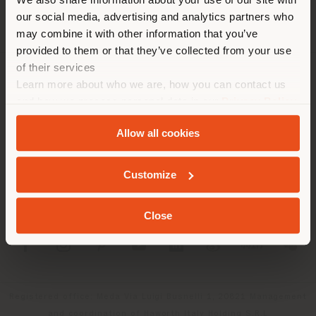
localizzazione. Si consiglia di
our social media, advertising and analytics partners who
localizzarsi correttamente per
may combine it with other information that you’ve
effettuare acquisti. (
us
)
provided to them or that they’ve collected from your use
of their services
Learn more about who we are, how you can contact us
AZIENDA
RIMANI NEL PAESE SELEZIONATO
and how we process personal data in our
Privacy Policy
LINEE DI PRODOTTO
and
Cookie Policy
.
Allow all cookies
INFO & SERVIZI
GEOLOCALIZZATI
Customize
LEGALE
Close
SOCIAL
Registered office: Meda Via Luigi Busnelli 1, 20821 Management
and coordination of Haworth Italy Holding S.R.L