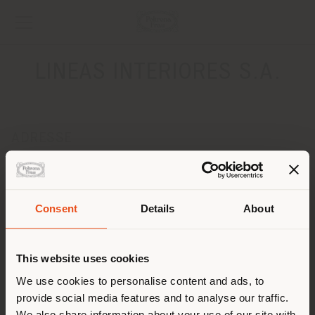
LINEAS INTERIORES S.A.
ADRESSE
LILLO 1312 Y SENADOR LONG
ASUNCION 1812
Anweisungen bekommen
Consent
Details
About
Land der Versendung
KONTAKTE
Telefon +595 21 600 678
This website uses cookies
[email protected]
Sie browsen in einem anderen
We use cookies to personalise content and ads, to
EINEN TERMIN ANFRAGEN
provide social media features and to analyse our traffic.
Land als Ihrem Standort. Wir
We also share information about your use of our site with