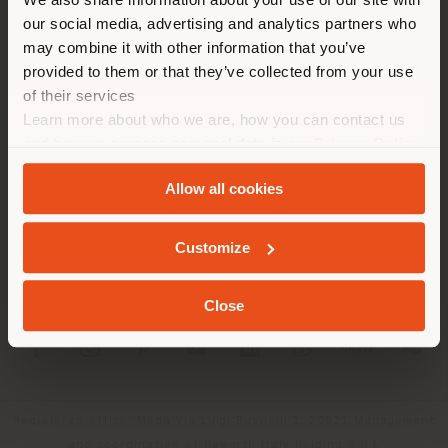
empfehlen Ihnen, sich richtig
our social media, advertising and analytics partners who
zu orientieren, um Einkäufe
may combine it with other information that you’ve
tätigen zu können. (
us
)
provided to them or that they’ve collected from your use
of their services
Learn more about who we are, how you can contact us
UNTERNEHMEN
AUFENTHALT IN DEM GEWÄHLTEN LAND
and how we process personal data in our
Privacy Policy
PRODUKTLINIEN
and
Cookie Policy
.
Allow all cookies
INFO & DIENSTLEISTUNGEN
GEOLOKALISIERT
Customize
RECHTLICHES
Close
SOCIAL
Registered office: Meda Via Luigi Busnelli 1, 20821 Management
and coordination of Haworth Italy Holding S.R.L