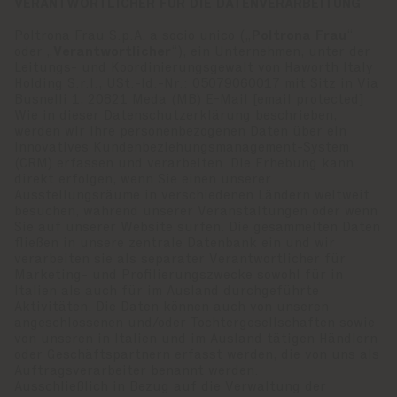
VERANTWORTLICHER FÜR DIE DATENVERARBEITUNG
Poltrona Frau S.p.A. a socio unico („
Poltrona Frau
“
oder „
Verantwortlicher
“), ein Unternehmen, unter der
Leitungs- und Koordinierungsgewalt von Haworth Italy
Holding S.r.l., USt.-Id.-Nr.: 05079060017 mit Sitz in Via
Busnelli 1, 20821 Meda (MB) E-Mail
[email protected]
Wie in dieser Datenschutzerklärung beschrieben,
werden wir Ihre personenbezogenen Daten über ein
innovatives Kundenbeziehungsmanagement-System
(CRM) erfassen und verarbeiten. Die Erhebung kann
direkt erfolgen, wenn Sie einen unserer
Ausstellungsräume in verschiedenen Ländern weltweit
besuchen, während unserer Veranstaltungen oder wenn
Sie auf unserer Website surfen. Die gesammelten Daten
fließen in unsere zentrale Datenbank ein und wir
verarbeiten sie als separater Verantwortlicher für
Marketing- und Profilierungszwecke sowohl für in
Italien als auch für im Ausland durchgeführte
Aktivitäten. Die Daten können auch von unseren
angeschlossenen und/oder Tochtergesellschaften sowie
von unseren in Italien und im Ausland tätigen Händlern
oder Geschäftspartnern erfasst werden, die von uns als
Auftragsverarbeiter benannt werden.
Ausschließlich in Bezug auf die Verwaltung der