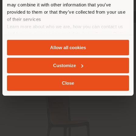
zu orientieren, um Einkäufe
may combine it with other information that you’ve
tätigen zu können. (
us
)
provided to them or that they’ve collected from your use
PRODUKTE ANZEIGEN
PRODUKTE ANZEIGEN
PRODUKTE ANZEIGEN
of their services
Learn more about who we are, how you can contact us
Installierte Produkte
AUFENTHALT IN DEM GEWÄHLTEN LAND
and how we process personal data in our
Privacy Policy
and
Cookie Policy
.
Allow all cookies
GEOLOKALISIERT
Customize
Close