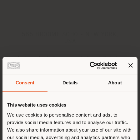
565 BROOME SOHO - NEW YORK,
USA
Einladende, helle Eingangshalle mit Möbeln,
die den Blick auf die Stadt betonen
Consent
Details
About
Land der Versendung
This website uses cookies
Sie browsen in einem anderen
We use cookies to personalise content and ads, to
provide social media features and to analyse our traffic.
Land als Ihrem Standort. Wir
We also share information about your use of our site with
empfehlen Ihnen, sich richtig
our social media, advertising and analytics partners who