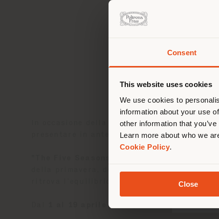
Consent
Stai
d
lo
This website uses cookies
We use cookies to personalis
information about your use of
other information that you’ve
In occasione della
Milano Design Week 202
Learn more about who we are
presentare in anteprima la nuova collezion
Cookie Policy
.
"The Five Seasons"
trae ispirazione dall’id
della primavera, dell’estate, dell’autunno e
ritrova l’equilibrio interiore.
Close
Dal
1 al 19 aprile 2025
potrai vivere un’esp