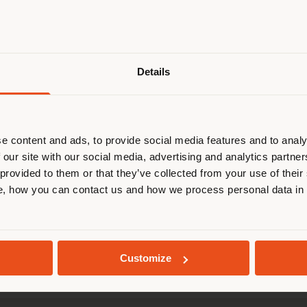
Paese di spedizione
Details
 navigando in un Paese diverso da q
ella tua localizzazione. Si consiglia 
calizzarsi correttamente per effettu
acquisti. (
us
)
e content and ads, to provide social media features and to analy
 our site with our social media, advertising and analytics partn
 provided to them or that they’ve collected from your use of their
5
, Poltrona Frau vi invita a visitare il
flagship stor
, how you can contact us and how we process personal data in
e
2025 "The Five Seasons"
RIMANI NEL PAESE SELEZIONATO
.
ea affascinante delle
Cinque Stagioni
: un viaggio a
 dell’inverno, completato da una “quinta stagione”, q
GEOLOCALIZZATI
Customize
erienza immersiva nel mondo del
design Made in It