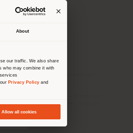
About
uello
di
are
se our traffic. We also share
ers who may combine it with
 services
e di via Manzoni 30
, trasformato per
 our
Privacy Policy
and
ttraverso i colori, le forme e le emozioni
uella più personale e intima, in cui si
Allow all cookies
aly
firmato Poltrona Frau.