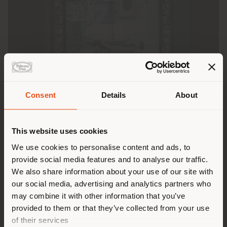
Consent
Details
About
Paese di spedizione
This website uses cookies
Stai navigando in un Paese
We use cookies to personalise content and ads, to
Durante il primo weekend di marzo le vetrine del
provide social media features and to analyse our traffic.
diverso da quello della tua
nostro
Flagship Store di Milano
si trasformano in
We also share information about your use of our site with
localizzazione. Si consiglia di
esposizioni accattivanti, che celebrano l'iconica
our social media, advertising and analytics partners who
localizzarsi correttamente per
poltrona
Dezza
, nostra storica collaborazione con il
may combine it with other information that you’ve
maestro del design
Gio Ponti.
effettuare acquisti. (
us
)
provided to them or that they’ve collected from your use
of their services
Giunta all'ottava edizione,
Milano MuseoCity
è un