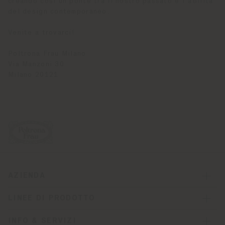
creando così un ponte tra il nostro passato e l'abilità
del design contemporaneo.
Venite a trovarci!
Poltrona Frau Milano
Via Manzoni 30
Milano 20121
AZIENDA
LINEE DI PRODOTTO
INFO & SERVIZI