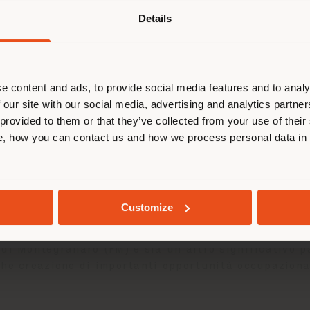
Details
 navigando in un Paese diverso da q
ella tua localizzazione. Si consiglia 
calizzarsi correttamente per effettu
acquisti. (
us
)
e content and ads, to provide social media features and to analy
 our site with our social media, advertising and analytics partn
 provided to them or that they’ve collected from your use of their
, how you can contact us and how we process personal data in
RIMANI NEL PAESE SELEZIONATO
GEOLOCALIZZATI
ostra business unit Interiors in Motion sarà ancora 
Customize
lle per il settore automobilistico, e aeronautico di
di Montegranaro (FM) è sia un altro significativo p
che creazione di importanti opportunità occupaziona