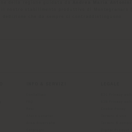
one della regione guidata da
Andrea Maria Antonini
il nostro stabilimento produttivo di Montegranaro (
la dedizione che da sempre ci contraddistinguono.
TO
INFO & SERVIZI
LEGALE
Contattaci
B2C Privacy poli
g
FAQ
B2B Privacy poli
Resi
Cookie Policy
Store Locator
Termini d'uso
Area Riservata
Termini & condiz
Cataloghi
Digital Product