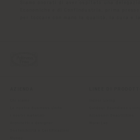
Siamo onorati di aver ospitato una delegazi
Economiche e di Confindustria, prima presso 
per toccare con mano la qualità, la cura e 
AZIENDA
LINEE DI PRODOT
Chi siamo
Indoor Living
Le nostre Business Units
Outdoor Boundless Livin
I nostri materiali
Accessori Beautilities
Architetti e designer
Work-Lab
Sostenibilità e Certificazioni
Museo