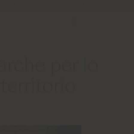
Store Locator
Service & Tools
B2B E-Shop
arche per lo
erritorio