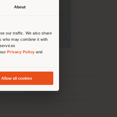
About
uello
di
are
se our traffic. We also share
ers who may combine it with
 services
 our
Privacy Policy
and
di più un'unità produttiva all'avanguardia
Allow all cookies
 lusso.
asso verso il raggiungimento di elevati
li, contribuendo allo sviluppo economico