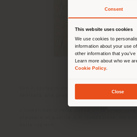
Consent
Stai
d
lo
This website uses cookies
We use cookies to personalis
information about your use of
other information that you’ve
Learn more about who we are
Cookie Policy
.
Con il sostegno della
Regione Marche
, la n
Close
dedicata alla produzione di componenti in pe
L’Investimento nella nuova unità produttiva 
standard di qualità e di innovazione, ma an
della regione.