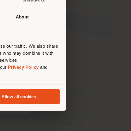
About
uello
di
are
se our traffic. We also share
ers who may combine it with
 services
 our
Privacy Policy
and
3 MARZO
tra-large
arriva a Courmayeur per la
volgerà noti progettisti e i principali brand
Allow all cookies
olore rosso, darà il benvenuto al week-end
e giorni di eventi e appuntamenti