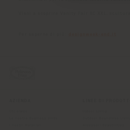
Vieni a scoprire Vanity Fair XC XXL, scultur
Per saperne di più:
designweek-end.it
AZIENDA
LINEE DI PRODOT
Chi siamo
Indoor Living
Le nostre Business Units
Outdoor Boundless Livin
I nostri materiali
Accessori Beautilities