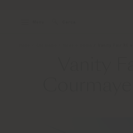
Menu
Cerca
Home
Chi siamo
News e media
Vanity Fair XC 
Vanity Fa
Courmayeu