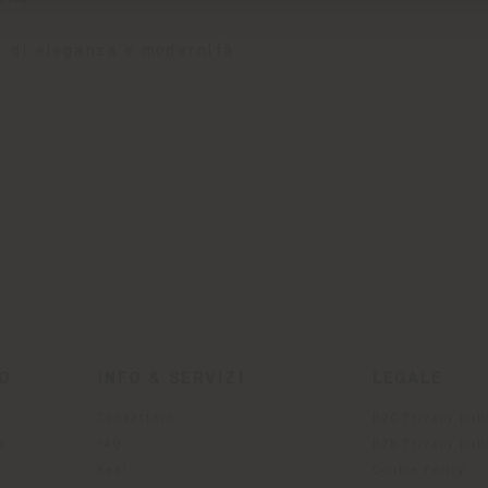
a di eleganza e modernità.
TO
INFO & SERVIZI
LEGALE
Contattaci
B2C Privacy poli
g
FAQ
B2B Privacy poli
Resi
Cookie Policy