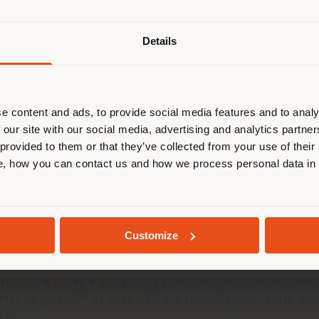
Details
 navigando in un Paese diverso da q
ella tua localizzazione. Si consiglia 
calizzarsi correttamente per effettu
acquisti. (
us
)
e content and ads, to provide social media features and to analy
 our site with our social media, advertising and analytics partn
 provided to them or that they’ve collected from your use of their
, how you can contact us and how we process personal data in
RIMANI NEL PAESE SELEZIONATO
YEUR, PIAZZA BROCHEREL 1 – 10/1
bre 2020, la poltrona
Vanity Fair XC in versione ex
GEOLOCALIZZATI
stival dedicato al design e all’architettura che coin
Customize
ltrona Vanity Fair XC
gigante e rigorosamente di c
ltri capolavori di creatività e innovazione, della du
ana.