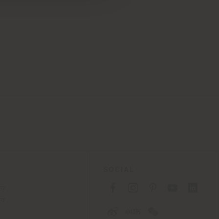
SOCIAL
cy
cy