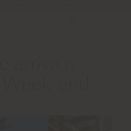
Store Locator
Service & Tools
B2B E-Shop
e arriva a
n Week-end