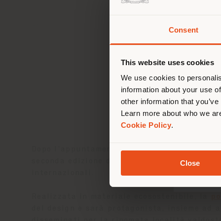
Consent
Stai
d
lo
This website uses cookies
We use cookies to personalis
information about your use of
other information that you’ve
Learn more about who we are
Cookie Policy
.
COURMA
Dopo l’appuntamento di Pietrasanta di otto
seconda edizione della
Design Week-end,
fe
Close
internazionali.
Realizzata in materiale ecosostenibile, la
po
del design e sarà protagonista, insieme ad a
disseminati per la rinomata località valdost