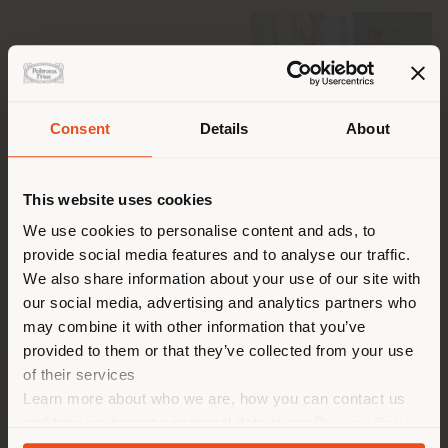
Consent
Details
About
Paese di spedizione
This website uses cookies
Stai navigando in un Paese
We use cookies to personalise content and ads, to
provide social media features and to analyse our traffic.
diverso da quello della tua
We also share information about your use of our site with
localizzazione. Si consiglia di
our social media, advertising and analytics partners who
localizzarsi correttamente per
may combine it with other information that you’ve
effettuare acquisti. (
us
)
provided to them or that they’ve collected from your use
of their services
Learn more about who we are, how you can contact us
RIMANI NEL PAESE SELEZIONATO
and how we process personal data in our
Privacy Policy
and
Cookie Policy
.