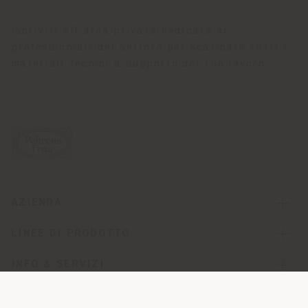
Iscriviti all'area privata dedicata ai
professionisti del settore per scaricare tutti i
materiali tecnici a supporto del tuo lavoro
AZIENDA
LINEE DI PRODOTTO
INFO & SERVIZI
LEGALE