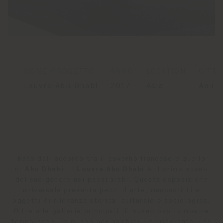
NOME PROGETTO
ANNO
LOCATION
CITTÀ
Louvre Abu Dhabi
2017
Asia
Abu D
Nato dall’accordo tra il governo francese e quello
di
Abu Dhabi
, il
Louvre Abu Dhabi
è il primo museo
del suo genere nei paesi arabi. Questa esposizione
universale presenta pezzi d’arte, manoscritti e
oggetti di rilevanza storica, culturale e sociologica.
Oltre alle gallerie principali, il museo ospita mostre
temporanee, un museo per bambini, un ristorante, una