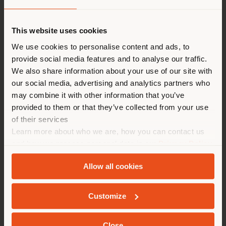
Paese di spedizione
This website uses cookies
Stai navigando in un Paese
We use cookies to personalise content and ads, to
provide social media features and to analyse our traffic.
diverso da quello della tua
We also share information about your use of our site with
localizzazione. Si consiglia di
our social media, advertising and analytics partners who
localizzarsi correttamente per
Abu Dhabi, United
may combine it with other information that you’ve
effettuare acquisti. (
us
)
provided to them or that they’ve collected from your use
of their services
Arab Emirates
Learn more about who we are, how you can contact us
RIMANI NEL PAESE SELEZIONATO
and how we process personal data in our
Privacy Policy
and
Cookie Policy
.
Allow all cookies
GEOLOCALIZZATI
Customize
Close