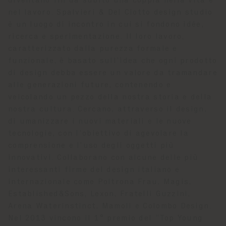
diventano fin da subito una coppia nella vita e
nel lavoro. Spalvieri & Del Ciotto design studio
è un luogo di incontro in cui si fondono idée,
ricerca e sperimentazione. Il loro lavoro,
caratterizzato dalla purezza formale e
funzionale, è basato sull’idea che ogni prodotto
di design debba essere un valore da tramandare
alle generazioni future, contenendo e
veicolando un pezzo della nostra storia e della
nostra cultura. Cercano, attraverso il design,
di umanizzare i nuovi materiali e le nuove
tecnologie, con l’obiettivo di agevolare la
comprensione e l’uso degli oggetti più
innovativi. Collaborano con alcune delle più
interessanti firme del design italiano e
internazionale come Poltrona Frau, Magis,
Established&Sons, Lexon, Fratelli Guzzini,
Arena Waterinstinct, Mamoli e Colombo Design.
Nel 2013 vincono il 1° premio del “Top Young