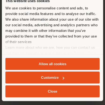
This website uses cookies
Stai navigando in un Paese
We use cookies to personalise content and ads, to
provide social media features and to analyse our traffic.
diverso da quello della tua
We also share information about your use of our site with
Concept e Design
Rivestimenti e finiture
localizzazione. Si consiglia di
our social media, advertising and analytics partners who
localizzarsi correttamente per
Dimensioni
Layouts
Downloads
Insights
may combine it with other information that you’ve
effettuare acquisti. (
us
)
provided to them or that they’ve collected from your use
of their services
Learn more about who we are, how you can contact us
RIMANI NEL PAESE SELEZIONATO
and how we process personal data in our
Privacy Policy
Concept e Design
and
Cookie Policy
.
Allow all cookies
Si chiama Times come il celebre font, e ha la stessa
GEOLOCALIZZATI
economia di segno e incisività di un progetto
Customize
tipografico. È il letto nella nuova visione di
Poltrona
Frau.
Una leggerezza elegante, dove nulla è superfluo
e tutto è naturale. E dove ogni elemento comunica il
Close
tempo del riposo e del relax.