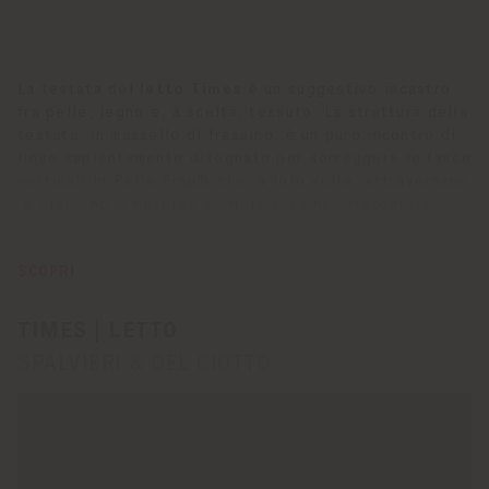
La testata del
letto Times
è un suggestivo incastro
fra pelle, legno e, a scelta, tessuto. La struttura della
testata, in massello di frassino, è un puro incontro di
linee sapientemente disegnato per sorreggere le fasce
verticali in Pelle Frau® che, a loro volta, attraversano
e dividono il morbido e ampio cuscino orizzontale.
L'effetto è un pacato equilibrio tra pieni e vuoti. Il
letto Times
è anche la libertà di cambiare aspetto in
pochi gesti. Il rivestimento del grande cuscino della
SCOPRI
testata, acquistabile anche singolarmente, può essere
variato nel colore e nel materiale, scegliendo tra Pelle
TIMES | LETTO
Frau® e tessuto. L'imbottitura del cuscino è in
SPALVIERI & DEL CIOTTO
poliuretano espanso e ovatta poliestere. La pediera
del letto Times è in multistrato di pioppo, le sponde
in listellare d’abete, il tutto con leggera imbottitura
in poliuretano espanso e rivestimento in Pelle Frau®.
Piedi in massello di frassino tinto Moka.