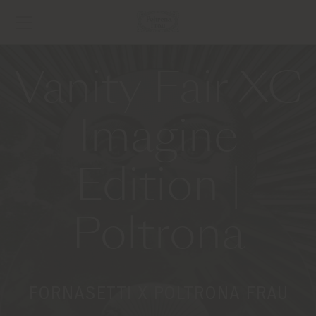
Vanity Fair XC
Imagine
Edition |
Poltrona
FORNASETTI X POLTRONA FRAU