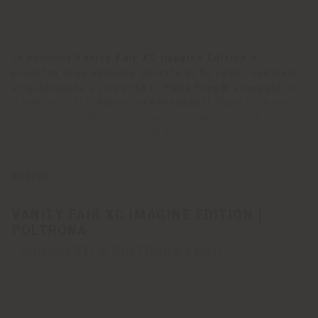
La poltrona
Vanity Fair XC Imagine Edition
è
prodotta in un’edizione limitata di 50 pezzi, numerati
singolarmente e rivestita in
Pelle Frau®
stampata con
il motivo Soli e Nuvole di
Fornasetti
. Ogni poltrona
viene consegnata con un'esclusiva pochette in pelle e
un certificato di autenticità firmato.
La struttura portante è in massello di faggio
stagionato. L’imbottitura utilizza sia crine vegetale
modellato a mano, sia crine gommato e il cuscino della
SCOPRI
seduta è in piuma d’oca, con inserto in poliuretano
espanso per controllarne la forma nel tempo. Sedile,
VANITY FAIR XC IMAGINE EDITION |
schienale e braccioli hanno un molleggio ottenuto con
POLTRONA
molle biconiche in acciaio legate a mano e fissate su
FORNASETTI X POLTRONA FRAU
cinghie di juta. Una fila di chiodini rivestiti in pelle
rifinisce il retro e i fianchi della poltrona. Il
rivestimento è in
Pelle Frau® Impact Less,
stampata
in digitale con effetto leggermente in rilievo. Una
targa in finitura canna di fucile con logo Fornasetti x