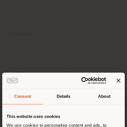
CONDIVIDI
Concept e Design
Rivestimenti e finiture
Dimensioni
Layouts
Downloads
Insights
Consent
Details
About
Paese di spedizione
Concept e Design
This website uses cookies
Stai navigando in un Paese
We use cookies to personalise content and ads, to