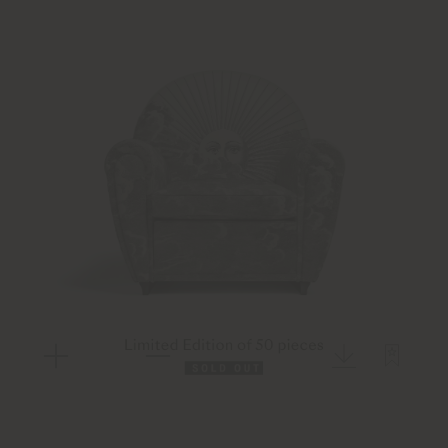
Poltrona Frau® e numero di serie è applicata sul retro
dello schienale.