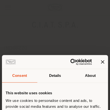
C.I.A.T. S.P.A.
INDIRIZZO
VIA S. FRANCESCO A PATRIA 168
Giugliano 80014
Ottenere indicazioni
Consent
Details
About
CONTATTI
Paese di spedizione
Telefono 081 8196364 / 8188285
This website uses cookies
Fax 081 8196285
[email protected]
Stai navigando in un Paese
We use cookies to personalise content and ads, to
RICHIEDI APPUNTAMENTO
provide social media features and to analyse our traffic.
diverso da quello della tua