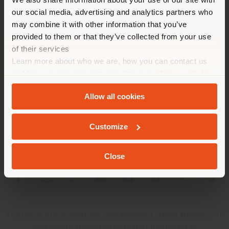
localizzazione. Si consiglia di
our social media, advertising and analytics partners who
localizzarsi correttamente per
may combine it with other information that you’ve
effettuare acquisti. (
us
)
provided to them or that they’ve collected from your use
of their services
Learn more about who we are, how you can contact us
AZIENDA
RIMANI NEL PAESE SELEZIONATO
and how we process personal data in our
Privacy Policy
LINEE DI PRODOTTO
and
Cookie Policy
.
Allow all cookies
INFO & SERVIZI
GEOLOCALIZZATI
Customize
LEGALE
Close
SOCIAL
Registered office: Meda Via Luigi Busnelli 1, 20821 Management
and coordination of Haworth Italy Holding S.R.L