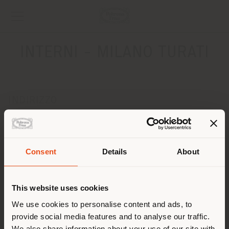
INTERNI - MILANO TURATI
INDIRIZZO
VIA F. TURATI 8
MILANO 20121
Ottenere indicazioni
Consent
Details
About
Paese di spedizione
CONTATTI
Telefono 02 29063421
This website uses cookies
[email protected]
Stai navigando in un Paese
We use cookies to personalise content and ads, to
RICHIEDI APPUNTAMENTO
provide social media features and to analyse our traffic.
diverso da quello della tua
We also share information about your use of our site with