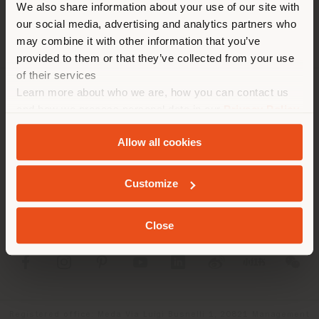
We also share information about your use of our site with
localizzazione. Si consiglia di
our social media, advertising and analytics partners who
localizzarsi correttamente per
may combine it with other information that you’ve
effettuare acquisti. (
us
)
provided to them or that they’ve collected from your use
of their services
Learn more about who we are, how you can contact us
AZIENDA
RIMANI NEL PAESE SELEZIONATO
and how we process personal data in our
Privacy Policy
and
Cookie Policy
.
LINEE DI PRODOTTO
Allow all cookies
INFO & SERVIZI
GEOLOCALIZZATI
Customize
LEGALE
Close
SOCIAL
Registered office: Meda Via Luigi Busnelli 1, 20821 Management