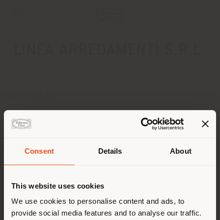
LINEA ARREDAMENTI S.R.L.
INDIRIZZO
LOCALITA' BELVEDERE, 57
COLLE VAL D'ELSA 53034
Ottenere indicazioni
Consent
Details
About
CONTATTI
Paese di spedizione
Telefono 0577 930699
This website uses cookies
Fax 0577 930181
[email protected]
Stai navigando in un Paese
We use cookies to personalise content and ads, to
RICHIEDI APPUNTAMENTO
provide social media features and to analyse our traffic.
diverso da quello della tua