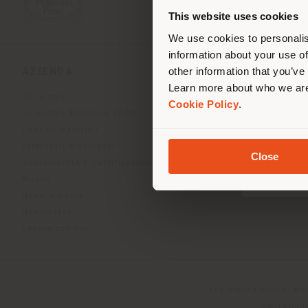
lo
This website uses cookies
We use cookies to personalis
information about your use of
other information that you’ve
AZIENDA
LINEE DI PRODOT
Learn more about who we are
Chi siamo
Indoor Living
Cookie Policy
.
Le nostre Business Units
Outdoor Boundless Livin
I nostri materiali
Accessori Beautilities
Architetti e designer
Work-Lab
Close
Sostenibilità e Certificazioni
Museo
News e media
Newsletter
Lavora con noi
Registered office: Me
Operationa