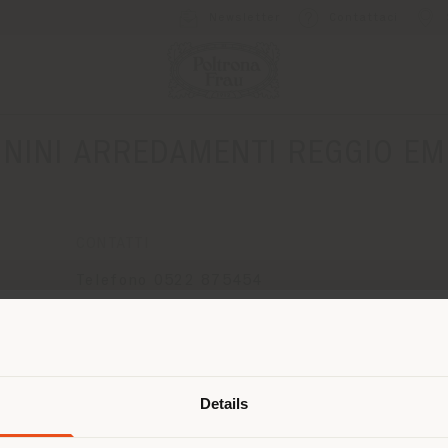
Newsletter
Contattaci
NINI ARREDAMENTI REGGIO EM
CONTATTI
Telefono 0522 875454
[email protected]
RICHIEDI APPUNTAMENTO
Paese di spedizione
Details
 navigando in un Paese diverso da q
ella tua localizzazione. Si consiglia 