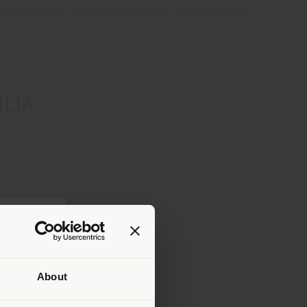
Store Locator
Service & Tools
B2B E-Shop
ILIA
About
uello
di