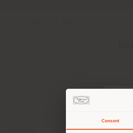
Menu
Cerca
MAI
INDIRIZZO
Via Nazario Sauro 65
Barco 42021
Ottenere indicazioni
Consent
Stai
d