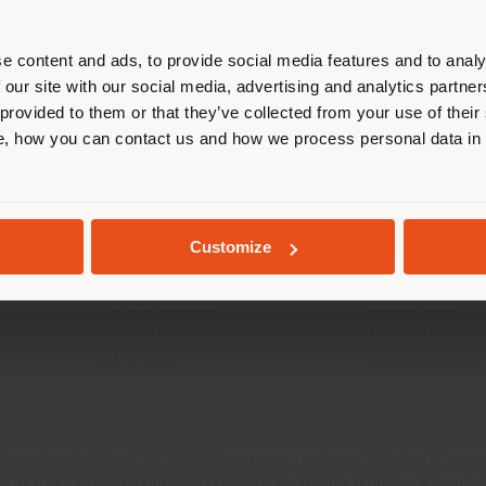
calizzarsi correttamente per effettu
acquisti. (
us
)
e content and ads, to provide social media features and to analy
 our site with our social media, advertising and analytics partn
 provided to them or that they’ve collected from your use of their
TO
INFO & SERVIZI
LEGALE
, how you can contact us and how we process personal data in
RIMANI NEL PAESE SELEZIONATO
Contattaci
B2C Privacy poli
g
FAQ
B2B Privacy poli
Store Locator
Cookie Policy
Area Riservata
Termini d'uso
GEOLOCALIZZATI
Customize
Cataloghi
Termini & condiz
Press Kits
Digital Product
Training Academy
Codice etico
Virtual Tours
Dichiarazione di
B2B E-shop
Whistleblowing
da Via Luigi Busnelli 1, 20821 Management and coordination of Hawor
l and Administrative Headquarters: Via Sandro Pertini, 22,62029 T