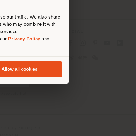
are
se our traffic. We also share
ers who may combine it with
 services
SOCIAL
 our
Privacy Policy
and
cy
cy
Allow all cookies
ioni
 Passport
 Accessibilità
th Italy Holding S.R.L
olentino MC