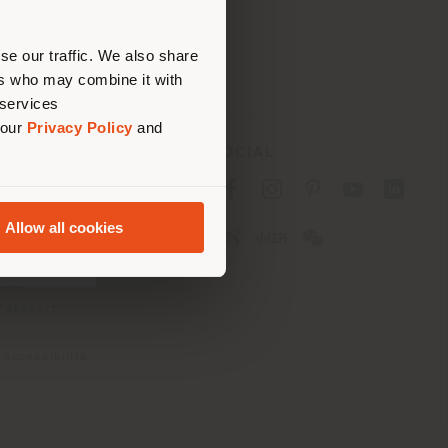
are
se our traffic. We also share
ers who may combine it with
 services
 our
Privacy Policy
and
SOCIAL
cy
cy
Allow all cookies
ioni
 Passport
 Accessibilità