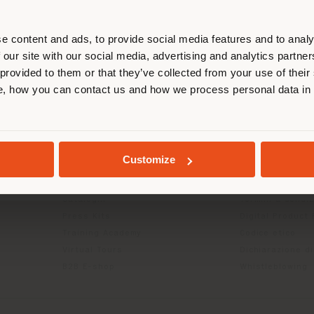
calizzarsi correttamente per effettu
acquisti. (
us
)
e content and ads, to provide social media features and to analy
 our site with our social media, advertising and analytics partn
 provided to them or that they’ve collected from your use of their
, how you can contact us and how we process personal data in
RIMANI NEL PAESE SELEZIONATO
TO
INFO & SERVIZI
LEGALE
Contattaci
B2C Privacy poli
g
FAQ
B2B Privacy poli
GEOLOCALIZZATI
Customize
Store Locator
Cookie Policy
Area Riservata
Termini d'uso
Cataloghi
Termini & condiz
Press Kits
Digital Product
Training Academy
Codice etico
Virtual Tours
Dichiarazione di
B2B E-shop
Whistleblowing