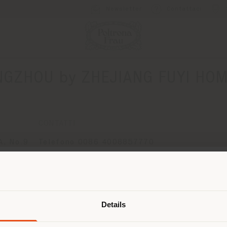
Newsletter
Contattaci
GZHOU by ZHEJIANG FUYI HOM
CONTATTI
, No.9
Telefono 0086 4008857770
[email protected]
CHENG
RICHIEDI APPUNTAMENTO
Paese di spedizione
Details
 navigando in un Paese diverso da q
ella tua localizzazione. Si consiglia 