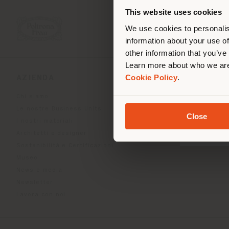
lo
This website uses cookies
We use cookies to personalis
information about your use of
other information that you’ve
Learn more about who we are
Cookie Policy
.
AZIENDA
LINEE DI PRODOT
Chi siamo
Indoor Living
Le nostre Business Units
Outdoor Boundless Livin
Close
I nostri materiali
Accessori Beautilities
Architetti e designer
Work-Lab
Sostenibilità e Certificazioni
Museo
News e media
Newsletter
Lavora con noi