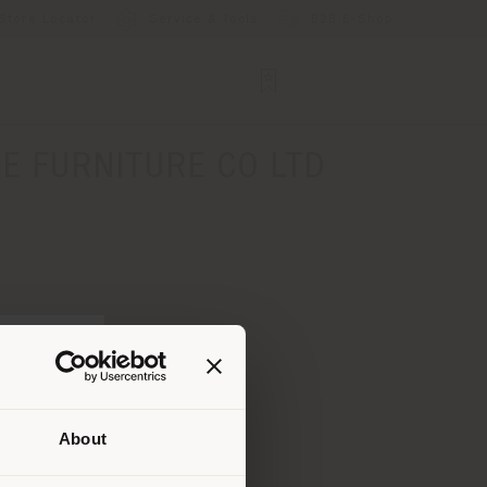
Store Locator
Service & Tools
B2B E-Shop
E FURNITURE CO LTD
About
uello
di