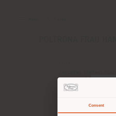
Menu
Cerca
POLTRONA FRAU HAN
INDIRIZZO
ZANCHENG CENTRAL PLAZA
FEIYUNJIANF RD., SHANG
DISTRICT
HANGZHOU 310000
Ottenere indicazioni
Consent
Stai
d