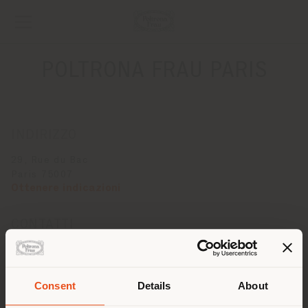
POLTRONA FRAU PARIS
INDIRIZZO
29, Rue du Bac
Paris 75007
Ottenere indicazioni
CONTATTI
Telefono + 33 1 42227449
Fax + 33 145494204
[email protected]
Consent
Details
About
RICHIEDI APPUNTAMENTO
Paese di spedizione