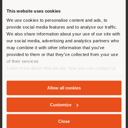
ORARIO
This website uses cookies
Lunedi 11:00-19:00
Stai navigando in un Paese
We use cookies to personalise content and ads, to
Martedì 11:00-19:00
provide social media features and to analyse our traffic.
diverso da quello della tua
Mercoledì 11:00-19:00
We also share information about your use of our site with
localizzazione. Si consiglia di
Giovedì 11:00-19:00
our social media, advertising and analytics partners who
Venerdì 11:00-19:00
localizzarsi correttamente per
may combine it with other information that you’ve
Sabato 11:00-19:00
effettuare acquisti. (
us
)
provided to them or that they’ve collected from your use
Domenica -----
of their services
Learn more about who we are, how you can contact us
RIMANI NEL PAESE SELEZIONATO
and how we process personal data in our
Privacy Policy
and
Cookie Policy
.
Allow all cookies
GEOLOCALIZZATI
AZIENDA
Customize
LINEE DI PRODOTTO
Close