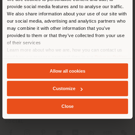
Stai navigando in un Paese
Fax +39 0583 927664
provide social media features and to analyse our traffic.
diverso da quello della tua
[email protected]
We also share information about your use of our site with
RICHIEDI APPUNTAMENTO
localizzazione. Si consiglia di
our social media, advertising and analytics partners who
localizzarsi correttamente per
may combine it with other information that you’ve
effettuare acquisti. (
us
)
provided to them or that they’ve collected from your use
of their services
Learn more about who we are, how you can contact us
RIMANI NEL PAESE SELEZIONATO
and how we process personal data in our
Privacy Policy
and
Cookie Policy
.
AZIENDA
Allow all cookies
LINEE DI PRODOTTO
GEOLOCALIZZATI
Customize
INFO & SERVIZI
LEGALE
Close
SOCIAL