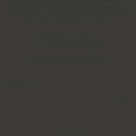
a las permanentes del Museum für Gestaltung de
Zúrich, del Chicago Athenaeum-Museum of Architecture
and Design, del Stedelijk Museum de Ámsterdam o del
Musée des arts Décoratifs de París.
Productos
relacionados
70
Resultados