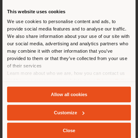
This website uses cookies
Estás navegando en un país
We use cookies to personalise content and ads, to
distinto al que te
provide social media features and to analyse our traffic.
corresponde. Le
We also share information about your use of our site with
recomendamos que se ubique
our social media, advertising and analytics partners who
may combine it with other information that you’ve
correctamente para realizar
provided to them or that they’ve collected from your use
las compras. (
us
)
of their services
Learn more about who we are, how you can contact us
and how we process personal data in our
Privacy Policy
QUEDARSE EN EL PAÍS ELEGIDO
and
Cookie Policy
.
Allow all cookies
ARCHIBALD SLIM | SILLÓN PEQUEÑO
Jean-Marie Massaud
GEOLOCALIZADO
Customize
Close
Configurable
desde
€ 1.150