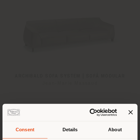
ARCHIBALD SOFA SYSTEM | SOFÁ MODULAR
Jean-Marie Massaud
Configurable
desde
€ 8.228
Consent
Details
About
País de envío