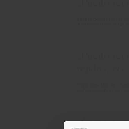
¿Puedo reci
Puedes descargar las fic
«Profesionales» de las 
¿Puedo reci
tejidos, etc.
Para consultar las muest
podrás encontrar en nue
¿Cómo puedo