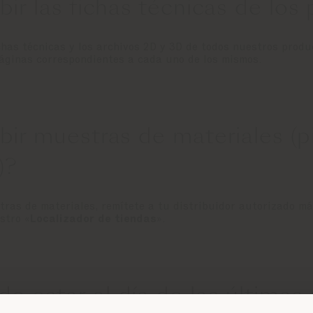
bir las fichas técnicas de los
has técnicas y los archivos 2D y 3D de todos nuestros produ
páginas correspondientes a cada uno de los mismos.
bir muestras de materiales (pi
)?
ras de materiales, remítete a tu distribuidor autorizado má
stro «
Localizador de tiendas
».
 estar al día de las última