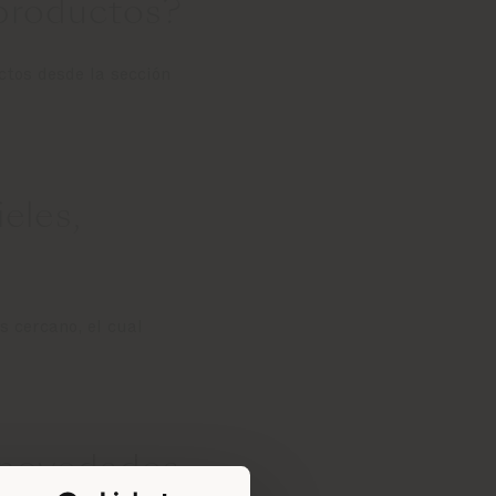
 productos?
ctos desde la sección
eles,
s cercano, el cual
s novedades