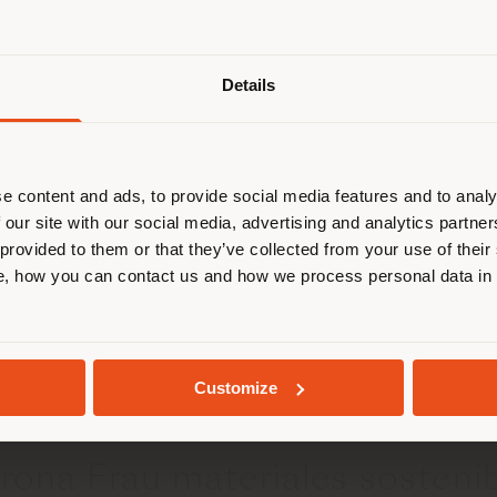
de Poltrona Frau?
País de envío
ia las nuevas colecciones, eventos, iniciativas y proyectos d
Details
letín informativo
.
 navegando en un país distinto al 
esponde. Le recomendamos que se u
ectamente para realizar las compras.
e content and ads, to provide social media features and to analy
 política adoptada por Poltron
 our site with our social media, advertising and analytics partn
 provided to them or that they’ve collected from your use of their
QUEDARSE EN EL PAÍS ELEGIDO
privacidad?
, how you can contact us and how we process personal data in
ítica de privacidad adoptada por nuestra empresa en los sigu
lítica de privacidad B2B
.
GEOLOCALIZADO
Customize
ltrona Frau materiales sosteni