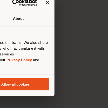
e Poltrona Frau,
About
que te
bique
 (
us
)
se our traffic. We also share
a Frau en
ers who may combine it with
 services
 our
Privacy Policy
and
ientes enlaces:
Política
Allow all cookies
bles en sus