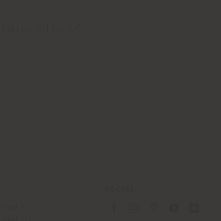
 buscabas?
SOCIAL
acidad B2C
acidad B2B