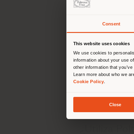
del mundo 
Para descubrir en primic
Consent
suscríbete a nuestro
bo
Estás
corr
This website uses cookies
corr
We use cookies to personalis
¿Cuál es la
information about your use of
other information that you’ve
materia de 
Learn more about who we are
Cookie Policy
.
Puedes consultar la pol
de privacidad B2C
y
Po
Close
¿Utiliza Po