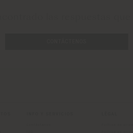
ncontrado las respuestas que
CONTÁCTENOS
CTOS
INFO Y SERVICIOS
LÉGAL
Contáctanos
Política de priv
g
FAQ
Política de priv