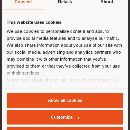
Consent
Details
About
País de envío
This website uses cookies
Configurable
desde
€ 7.865
Estás navegando en un país
We use cookies to personalise content and ads, to
distinto al que te
provide social media features and to analyse our traffic.
corresponde. Le
We also share information about your use of our site with
recomendamos que se ubique
our social media, advertising and analytics partners who
may combine it with other information that you’ve
correctamente para realizar
provided to them or that they’ve collected from your use
las compras. (
us
)
of their services
Learn more about who we are, how you can contact us
and how we process personal data in our
Privacy Policy
QUEDARSE EN EL PAÍS ELEGIDO
and
Cookie Policy
.
Allow all cookies
GEOLOCALIZADO
Customize