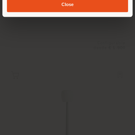
Close
NYMPH AIR | LÁMPARA DE SUSPENSIÓN
Sebastian Herkner
Configurable
desde
€ 1.900