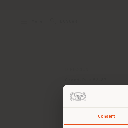
Menu
BUSCAR
DIRECCION
Grand-Rue 83-87
Morges 1110
Obtener las direcciones
Consent
Estás