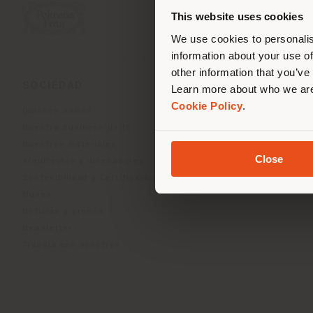
corr
This website uses cookies
corr
We use cookies to personalis
information about your use of
other information that you’ve
SOCIEDAD
LÍNEAS DE PRODU
Learn more about who we are
Cookie Policy
.
Quiénes somos
Indoor Living
Nuestra Business Units
Outdoor Boundless Livin
Nuestros materiales
Accesorios Beautilities
Close
Arquitectos y diseñadores
Work-Lab
Sostenibilidad y Certificaciones
Museo
Noticias y prensa
Newsletter
Trabaja con nosotros