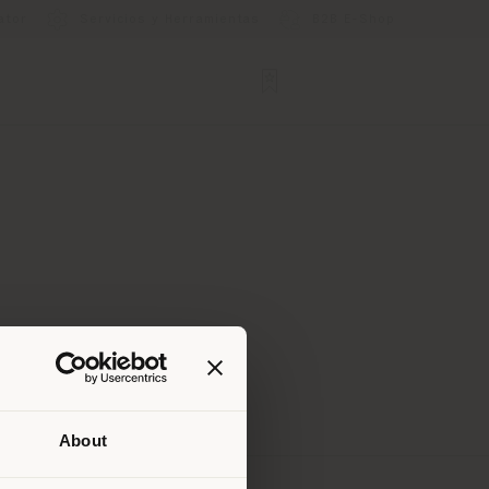
ator
Servicios y Herramientas
B2B E-Shop
About
que te