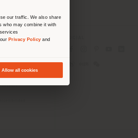
bique
 (
us
)
se our traffic. We also share
ers who may combine it with
 services
SOCIAL
 our
Privacy Policy
and
acidad B2C
acidad B2B
ies
Allow all cookies
 uso
iciones
 Passport
accesibilidad