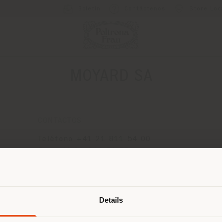
Boletín
Contáctenos
Store Loc
MOYARD SA
CONTACTOS
Teléfono +41 21 811 54 00
Fax +41 21 801 56 55
[email protected]
País de envío
SOLICITAR CITA
Details
 navegando en un país distinto al 