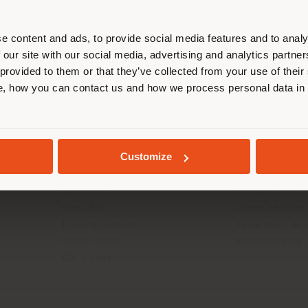
esponde. Le recomendamos que se u
ectamente para realizar las compras.
e content and ads, to provide social media features and to analy
 our site with our social media, advertising and analytics partn
 provided to them or that they’ve collected from your use of their
QUEDARSE EN EL PAÍS ELEGIDO
CTOS
INFO Y SERVICIOS
LÉGAL
, how you can contact us and how we process personal data in
Contáctanos
Política de priv
g
FAQ
Política de priv
GEOLOCALIZADO
Devoluciones
Política de cook
Customize
Buscador de tiendas
Condiciones de
Área reservada
Términos y cond
Catálogos
Digital Product
Press Kit
Código de ética
Training Academy
Declaración de 
Virtual Tours
Whistleblowing
B2B E-shop