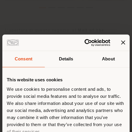
L'apertura di questo negozio, al
Mall of the
Emirates
, nel cuore di
Dubai
segna un traguardo
significativo per il nostro marchio negli Emirati Arabi
Uniti: si tratta del nostro secondo negozio e del primo
al dettaglio in un centro commerciale che raccoglie
Consent
Details
About
una selezione di nomi di lusso nell'ambito dello
Paese di spedizione
shopping di prima qualità.
This website uses cookies
La nostra partnership con
Majid Al Futtaim Lifestyle
si amplia e testimonia la sinergia perfetta tra i gusti
Stai navigando in un Paese
We use cookies to personalise content and ads, to
raffinati dei clienti della regione e il fascino senza
provide social media features and to analyse our traffic.
diverso da quello della tua
tempo dei nostri prodotti. Un negozio che offre ai
We also share information about your use of our site with
visitatori l'opportunità di immergersi nell'essenza
localizzazione. Si consiglia di
our social media, advertising and analytics partners who
dell'artigianato e del design italiani.
localizzarsi correttamente per
may combine it with other information that you’ve
effettuare acquisti. (
us
)
Lo spazio di 500 metri quadrati progettato da
AMDL
provided to them or that they’ve collected from your use
CIRCLE
incorpora elementi strutturali ricorrenti per
of their services