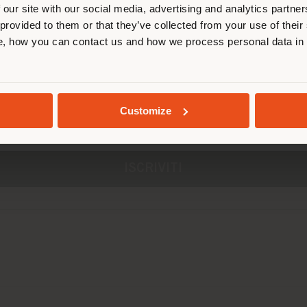
 our site with our social media, advertising and analytics partn
visione dell'
informativa privacy
 provided to them or that they’ve collected from your use of their
, how you can contact us and how we process personal data in
RIMANI NEL PAESE SELEZIONATO
ttamento dei miei Dati per ricevere dal Titolare in
llezioni, esposizioni ed eventi, e per partecipare a
la clientela e ricerche di mercato per il migliorame
GEOLOCALIZZATI
ter, via e-mail o tramite telefono, con mezzi anche 
Customize
gistica).