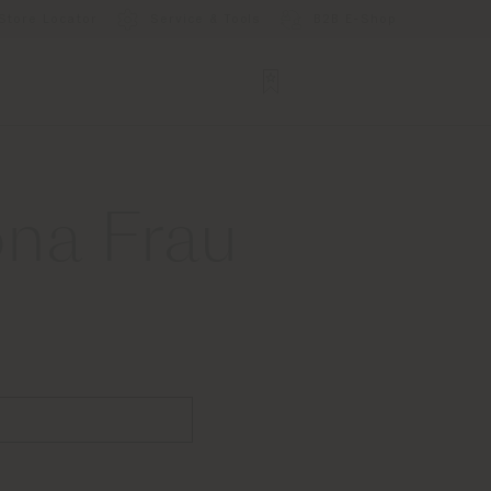
Store Locator
Service & Tools
B2B E-Shop
ona Frau