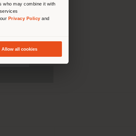
ers who may combine it with
 services
 our
Privacy Policy
and
formazioni di natura
 sondaggi di
nto dei Prodotti
automatizzati – sms,
Allow all cookies