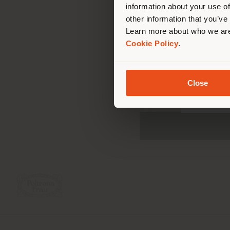
information about your use of
Ho letto e preso 
other information that you’ve
Learn more about who we are
Acconsento al tra
Cookie Policy
.
commerciale su co
soddisfazione del
(tramite newslet
Close
sistemi di messag