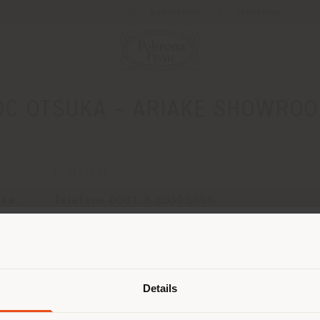
Newsletter
Contattaci
DC OTSUKA - ARIAKE SHOWRO
CONTATTI
ke ,
Telefono 0081 3 55305555
Fax 0081 3 5530 5556
[email protected]
Paese di spedizione
RICHIEDI APPUNTAMENTO
Details
 navigando in un Paese diverso da q
ella tua localizzazione. Si consiglia 