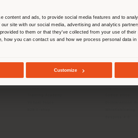
calizzarsi correttamente per effettu
acquisti. (
us
)
e content and ads, to provide social media features and to analy
 our site with our social media, advertising and analytics partn
 provided to them or that they’ve collected from your use of their
, how you can contact us and how we process personal data in
RIMANI NEL PAESE SELEZIONATO
TO
INFO & SERVIZI
LEGALE
Contattaci
B2C Privacy poli
g
FAQ
B2B Privacy poli
Store Locator
Cookie Policy
GEOLOCALIZZATI
Customize
Area Riservata
Termini d'uso
Cataloghi
Termini & condiz
Press Kit
Digital Product
Training Academy
Codice etico
Virtual Tours
Dichiarazione di
B2B E-shop
Whistleblowing
Bespoke 4.0