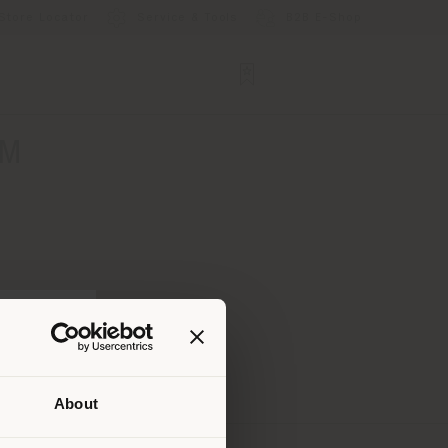
Store Locator
Service & Tools
B2B E-Shop
OM
About
uello
di