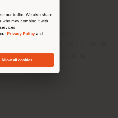
are
se our traffic. We also share
ers who may combine it with
 services
 our
Privacy Policy
and
SOCIAL
cy
cy
Allow all cookies
ioni
 Passport
 Accessibilità