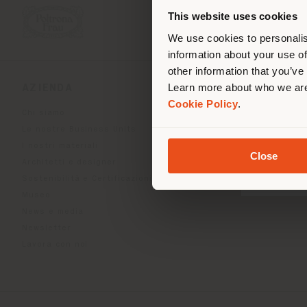
lo
This website uses cookies
We use cookies to personalis
information about your use of
other information that you’ve
Learn more about who we are
AZIENDA
LINEE DI PRODOT
Cookie Policy
.
Chi siamo
Indoor Living
Le nostre Business Units
Outdoor Boundless Livin
I nostri materiali
Accessori Beautilities
Close
Architetti e designer
Work-Lab
Sostenibilità e Certificazioni
Museo
News e media
Newsletter
Lavora con noi