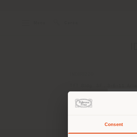
Menu
Cerca
I
INDIRIZZO
TFT Bldg. 3F , 3-6-11 Aria
Koto-ku
Tokyo 135-8071
Ottenere indicazioni
Consent
Stai
d