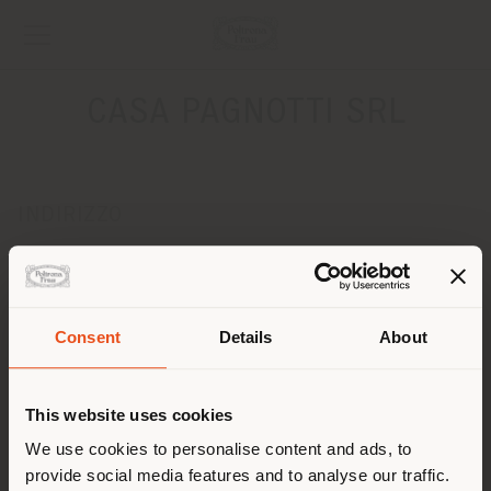
CASA PAGNOTTI SRL
INDIRIZZO
VIA NAPOLI 77
CERIGNOLA 71042
Ottenere indicazioni
Consent
Details
About
CONTATTI
Paese di spedizione
Telefono 0885 416685
This website uses cookies
Fax -
[email protected]
Stai navigando in un Paese
We use cookies to personalise content and ads, to
RICHIEDI APPUNTAMENTO
provide social media features and to analyse our traffic.
diverso da quello della tua