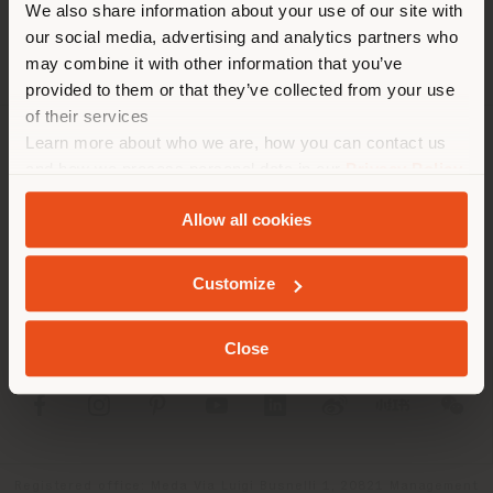
We also share information about your use of our site with
localizzazione. Si consiglia di
our social media, advertising and analytics partners who
localizzarsi correttamente per
may combine it with other information that you’ve
effettuare acquisti. (
us
)
provided to them or that they’ve collected from your use
of their services
Learn more about who we are, how you can contact us
AZIENDA
RIMANI NEL PAESE SELEZIONATO
and how we process personal data in our
Privacy Policy
and
Cookie Policy
.
LINEE DI PRODOTTO
Allow all cookies
INFO & SERVIZI
GEOLOCALIZZATI
Customize
LEGALE
Close
SOCIAL
Registered office: Meda Via Luigi Busnelli 1, 20821 Management