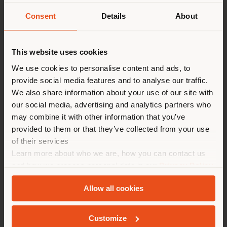
elle a été représentée dans l’Annuaire de Design
Pays de livraison
International [International Design Yearbook].
Consent
Details
About
Produits associés
This website uses cookies
Vous naviguez dans un autre
pays que celui où vous vous
We use cookies to personalise content and ads, to
provide social media features and to analyse our traffic.
trouvez. Nous vous
1
Résultat
We also share information about your use of our site with
recommandons de vous
our social media, advertising and analytics partners who
localiser correctement afin de
may combine it with other information that you’ve
pouvoir effectuer des achats.
provided to them or that they’ve collected from your use
(
us
)
of their services
Learn more about who we are, how you can contact us
and how we process personal data in our
Privacy Policy
SÉJOUR DANS LE PAYS CHOISI
and
Cookie Policy
.
Allow all cookies
Customize
GEOLOCALISÉ