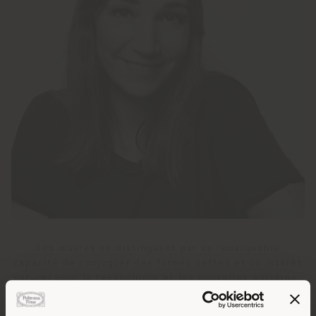
Ses œuvres se distinguent par sa remarquable
capacité de conjuguer des formes nettes et un intérêt
naturel pour la technologie et les nouvelles matières.
Prix remportés : Excellent Swedish Design. Design
Plus en Allemagne. FutureDesignDays Award. En 2002