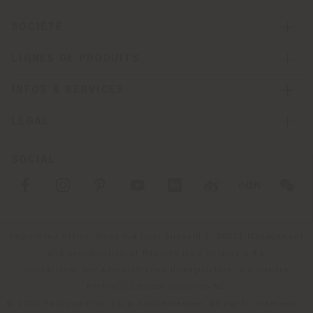
SOCIÉTÉ
LIGNES DE PRODUITS
INFOS & SERVICES
LÉGAL
SOCIAL
Registered office: Meda Via Luigi Busnelli 1, 20821 Management
and coordination of Haworth Italy Holding S.R.L
Operational and Administrative Headquarters: Via Sandro
Pertini, 22,62029 Tolentino MC
© 2026 Poltrona Frau S.p.a. single member. All rights reserved. -