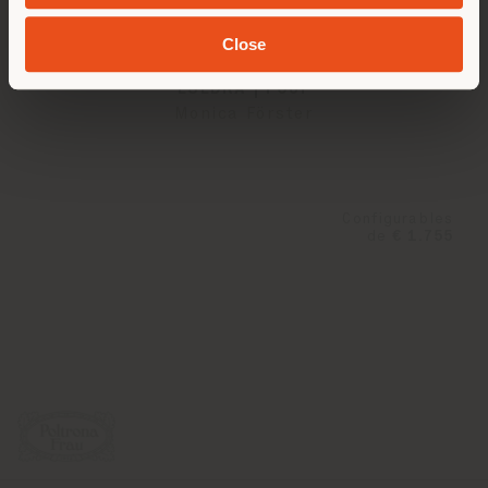
Close
ESEDRA | POUF
Monica Förster
Configurables
de
€ 1.755