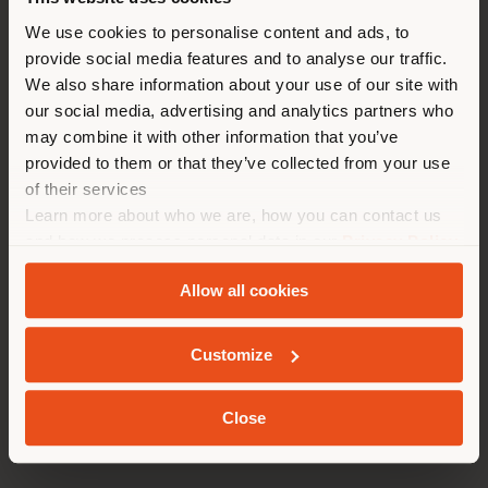
Vous naviguez dans un autre
pays que celui où vous vous
We use cookies to personalise content and ads, to
provide social media features and to analyse our traffic.
trouvez. Nous vous
We also share information about your use of our site with
recommandons de vous
our social media, advertising and analytics partners who
localiser correctement afin de
may combine it with other information that you’ve
pouvoir effectuer des achats.
provided to them or that they’ve collected from your use
(
us
)
of their services
Learn more about who we are, how you can contact us
and how we process personal data in our
Privacy Policy
SÉJOUR DANS LE PAYS CHOISI
and
Cookie Policy
.
Allow all cookies
Customize
GEOLOCALISÉ
Close