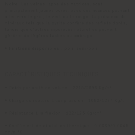
ivoire. Les veines, appelées matrices, sont
principalement jaunes ocres, avec des nuances pouvant
aller vers le gris, le vert ou le rouge. La présence de
minéraux tels que la pyrite confère des reflets dorés,
tandis que d'autres impuretés naturelles peuvent
générer de légères taches ou ombrages.
•
Finitions disponibles
: poli, semi-poli.
CARACTÉRISTIQUES TECHNIQUES
• Poids par unité de volume : 2215/2696 Kg/m³
• Charge de rupture à compression : 1080/1277 Kg/cm²
• Résistance à la flexion : 122/125 Kg/cm²
• Coefficient de dilatation thermique : 0,0039/0,0045
mm/m °C