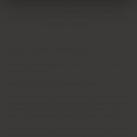
En raison de la valeur de l'unicité de chaque dalle,
toutes les photos et représentations numériques
présentes sur ce site doivent être considérées comme
purement indicatives.
SPÉCIFICATIONS GÉNÉRALES
•
Origine
: Alpes Apuanes, Bassin de Vagli, Province
de Lucques – Italie
•
Type
: Marbre Naturel Métamorphique
•
Caractéristiques
: Marbre composé principalement
de carbonate de calcium, avec un petit pourcentage de
minéraux accessoires tels que des feldspaths, du
quartz et des minéraux opaques, y compris la pyrite.
•
Couleur et veines
: Marbre à fond tendant vers le
blanc, avec des variations allant du blanc pur au blanc