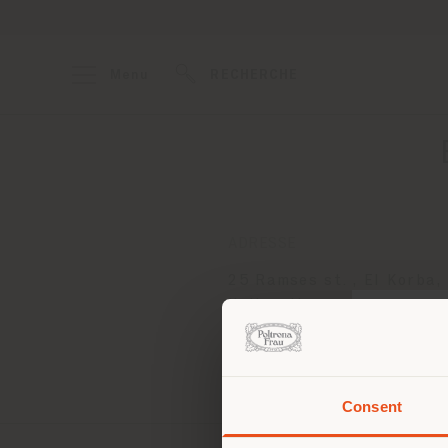
Menu
RECHERCHE
ADRESSE
25 Ramses st. , El Korba,
Heliopolis
Cairo
Obtenir des directions
Consent
Vous 
vous