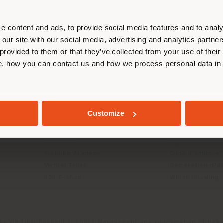
us localiser correctement afin de p
effectuer des achats. (
us
)
e content and ads, to provide social media features and to analy
 our site with our social media, advertising and analytics partn
 provided to them or that they’ve collected from your use of their
, how you can contact us and how we process personal data in
SÉJOUR DANS LE PAYS CHOISI
ITS
INFOS & SERVICES
LÉGAL
Contactez-nous
Politique de con
g
FAQ
Politique de con
Localisation Magasins
Politique de co
GEOLOCALISÉ
Customize
Espace réservée
Conditions d'uti
Catalogues
Termes et condi
Press Kit
Digital Product
Training Academy
Code d'éthique
Virtual Tours
Déclaration d'ac
B2B E-shop
Whistleblowing
da Via Luigi Busnelli 1, 20821 Management and coordination of Hawor