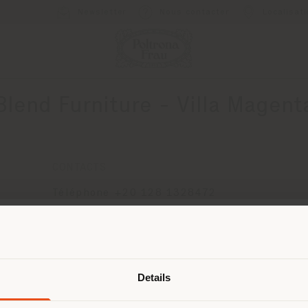
Newsletter
Nous contacter
Localisat
Blend Furniture - Villa Magent
CONTACTS
Téléphone +20 128 1328472
[email protected]
DEMANDER UN RENDEZ-VOUS
Pays de livraison
Details
naviguez dans un autre pays que ce
 vous trouvez. Nous vous recomma