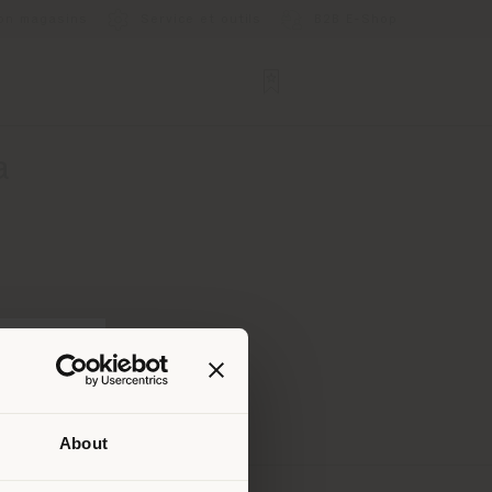
ion magasins
Service et outils
B2B E-Shop
a
About
lui où
ndons