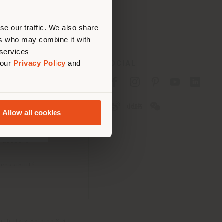
ouvoir
se our traffic. We also share
ers who may combine it with
 services
 our
Privacy Policy
and
SOCIAL
fidentialité B2C
fidentialité B2B
okies
Allow all cookies
lisation
tions
 Passport
cessibilité
th Italy Holding S.R.L