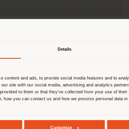
Pays de livraison
Details
naviguez dans un autre pays que ce
 vous trouvez. Nous vous recomma
us localiser correctement afin de p
effectuer des achats. (
us
)
e content and ads, to provide social media features and to analy
 our site with our social media, advertising and analytics partn
 provided to them or that they’ve collected from your use of their
, how you can contact us and how we process personal data in
SÉJOUR DANS LE PAYS CHOISI
GEOLOCALISÉ
Customize