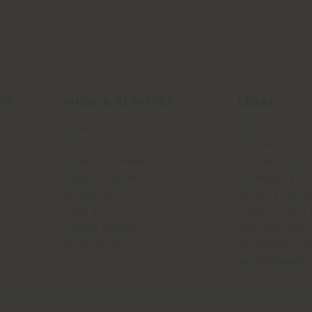
ITS
INFOS & SERVICES
LÉGAL
Contactez-nous
Politique de con
g
FAQ
Politique de con
Localisation Magasins
Politique de co
Espace réservée
Conditions d'uti
Catalogues
Termes et condi
Press Kit
Digital Product
Training Academy
Code d'éthique
Virtual Tours
Déclaration d'ac
Whistleblowing