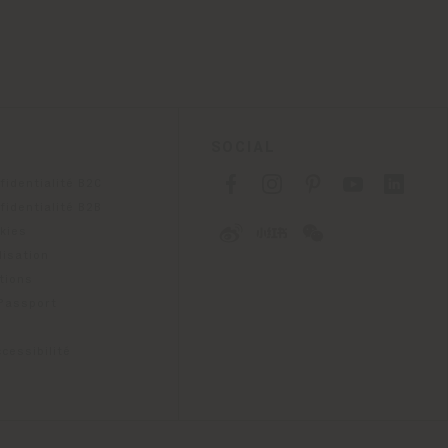
SOCIAL
fidentialité B2C
fidentialité B2B
okies
lisation
tions
 Passport
cessibilité