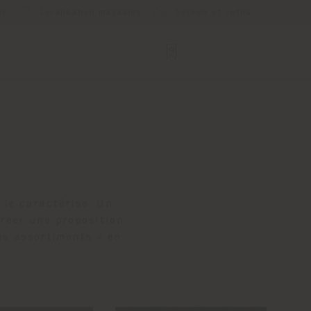
er
Localisation magasins
Service et outils
 le caractérise. Un
créer une proposition
es assortiments « en