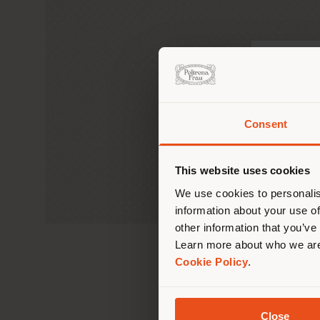
Consent
Vous 
vous
de vo
This website uses cookies
We use cookies to personalis
information about your use of
other information that you’ve
Learn more about who we are
Cookie Policy
.
Close