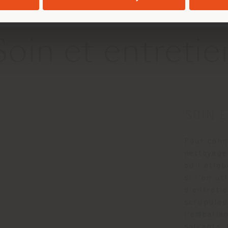
Soin et entretie
SOIN E
Pour conna
nettoyage 
ou l’étiqu
si l’on ut
d’entretie
scrupuleu
l’emballag
solvants. 