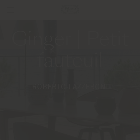
Ginger | Petit
fauteuil
ROBERTO LAZZERONI