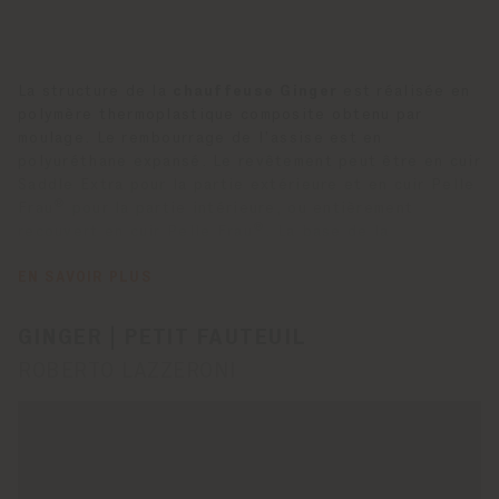
La structure de la
chauffeuse Ginger
est réalisée en
polymère thermoplastique composite obtenu par
moulage. Le rembourrage de l’assise est en
polyuréthane expansé. Le revêtement peut être en cuir
Saddle Extra pour la partie extérieure et en cuir Pelle
®
Frau
pour la partie intérieure, ou entièrement
®
recouvert en cuir Pelle Frau
. La base de la
chauffeuse Ginger est faite de bois massif de frêne
avec un support d’accrochage en acier peint en noir.
EN SAVOIR PLUS
Elle est disponible en version Fixe ou Pivotante, avec
un mécanisme de “retour”, permettant à la chaise de
GINGER | PETIT FAUTEUIL
tourner à 360° et de revenir à sa position d’origine.
ROBERTO LAZZERONI