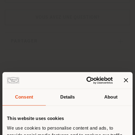
VOUS AVEZ UNE QUESTION?
PARTAGER
Conception et design
Revêtements et finitions
Dimensions
Disposition
Downloads
Pays de livraison
Consent
Details
About
Plus d'Info
This website uses cookies
Vous naviguez dans un autre
pays que celui où vous vous
We use cookies to personalise content and ads, to
Conception et