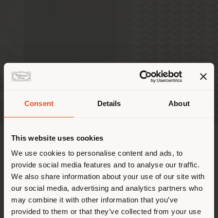
Pays de livraison
Consent
Details
About
This website uses cookies
Vous naviguez dans un autre
pays que celui où vous vous
We use cookies to personalise content and ads, to
provide social media features and to analyse our traffic.
trouvez. Nous vous
Pineider et Poltrona Frau vous invitent à découvrir le
We also share information about your use of our site with
plaisir d’écrire en retrouvant ce geste manuel qui
recommandons de vous
our social media, advertising and analytics partners who
permet de transformer la pensée en mots. L’excellence
localiser correctement afin de
de la tradition Pineider rencontre la philosophie de
may combine it with other information that you’ve
pouvoir effectuer des achats.
l’habitat selon Poltrona Frau dans une collaboration
provided to them or that they’ve collected from your use