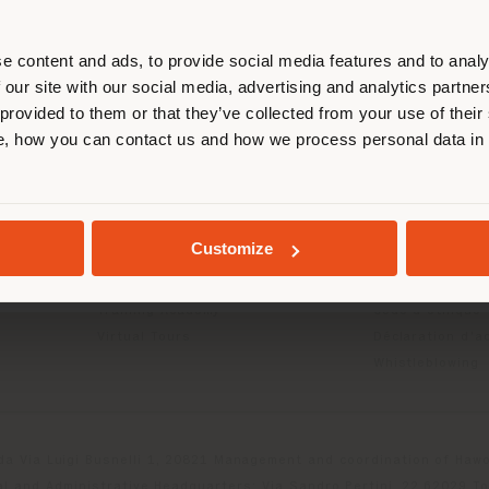
us localiser correctement afin de p
effectuer des achats. (
us
)
e content and ads, to provide social media features and to analy
 our site with our social media, advertising and analytics partn
 provided to them or that they’ve collected from your use of their
ITS
INFOS & SERVICES
LÉGAL
, how you can contact us and how we process personal data in
SÉJOUR DANS LE PAYS CHOISI
Contactez-nous
Politique de con
g
FAQ
Politique de con
Localisation Magasins
Politique de co
Espace réservée
Conditions d'uti
GEOLOCALISÉ
Customize
Catalogues
Termes et condi
Press Kit
Digital Product
Training Academy
Code d'éthique
Virtual Tours
Déclaration d'ac
Whistleblowing
da Via Luigi Busnelli 1, 20821 Management and coordination of Hawor
l and Administrative Headquarters: Via Sandro Pertini, 22,62029 T