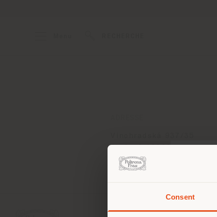
Menu
RECHERCHE
ADRESSE
Vinohradská 937/35
Praha 2 12000
Obtenir des directions
Consent
Vous 
vous