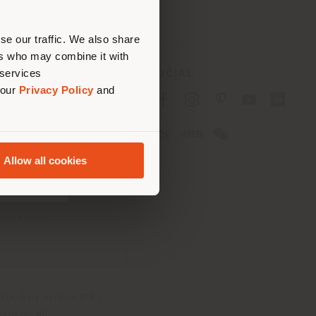
ouvoir
se our traffic. We also share
ers who may combine it with
 services
SOCIAL
 our
Privacy Policy
and
fidentialité B2C
fidentialité B2B
okies
lisation
Allow all cookies
tions
 Passport
cessibilité
th Italy Holding S.R.L
olentino MC