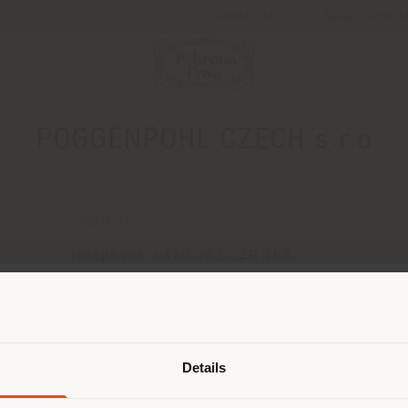
Newsletter
Nous contact
POGGENPOHL CZECH s.r.o
CONTACTS
Téléphone +420 222 210 783
[email protected]
DEMANDER UN RENDEZ-VOUS
Pays de livraison
Details
naviguez dans un autre pays que ce
 vous trouvez. Nous vous recomma