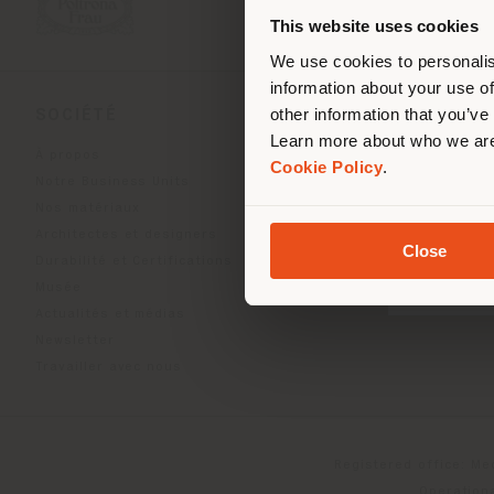
de vo
This website uses cookies
We use cookies to personalis
information about your use of
other information that you’ve
SOCIÉTÉ
LIGNES DE PRODU
Learn more about who we are
À propos
Indoor Living
Cookie Policy
.
Notre Business Units
Outdoor Boundless Livin
Nos matériaux
Accessoires Beautilities
Architectes et designers
Work-Lab
Close
Durabilité et Certifications
Musée
Actualités et médias
Newsletter
Travailler avec nous
Registered office: Me
Operationa