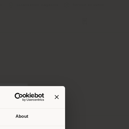
er
Localisation magasins
Service et outils
About
lui où
ndons