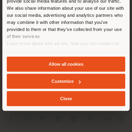
provide social media features and to analyse our traffic.
trouvez. Nous vous
DEMANDER UN RENDEZ-VOUS
We also share information about your use of our site with
recommandons de vous
our social media, advertising and analytics partners who
localiser correctement afin de
may combine it with other information that you’ve
pouvoir effectuer des achats.
provided to them or that they’ve collected from your use
(
us
)
of their services
Learn more about who we are, how you can contact us
and how we process personal data in our
Privacy Policy
SOCIÉTÉ
SÉJOUR DANS LE PAYS CHOISI
and
Cookie Policy
.
Allow all cookies
LIGNES DE PRODUITS
INFOS & SERVICES
Customize
GEOLOCALISÉ
LÉGAL
Close
SOCIAL