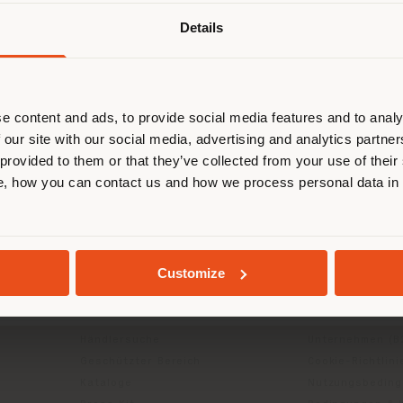
Details
browsen in einem anderen Land als 
ort. Wir empfehlen Ihnen, sich rich
entieren, um Einkäufe tätigen zu kön
(
us
)
e content and ads, to provide social media features and to analy
 our site with our social media, advertising and analytics partn
 provided to them or that they’ve collected from your use of their
, how you can contact us and how we process personal data in
AUFENTHALT IN DEM GEWÄHLTEN LAND
INFO & DIENSTLEISTUNGEN
RECHTLICH
GEOLOKALISIERT
Customize
Kontakt us
Datenschutzrich
g
FAQ
(B2C)
Rücksendungen
Datenschutzricht
Händlersuche
Unternehmen (B
Geschützter Bereich
Cookie-Richtlini
Kataloge
Nutzungsbedin