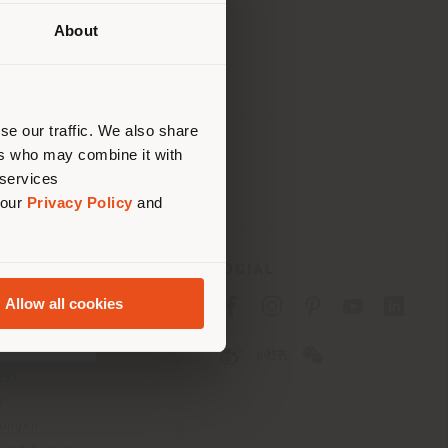
About
Ihrem
tig zu
nen.
se our traffic. We also share
ers who may combine it with
 services
 our
Privacy Policy
and
ES
SOCIAL
Allow all cookies
tlinie für Verbraucher
linie für
2B)
e
gungen