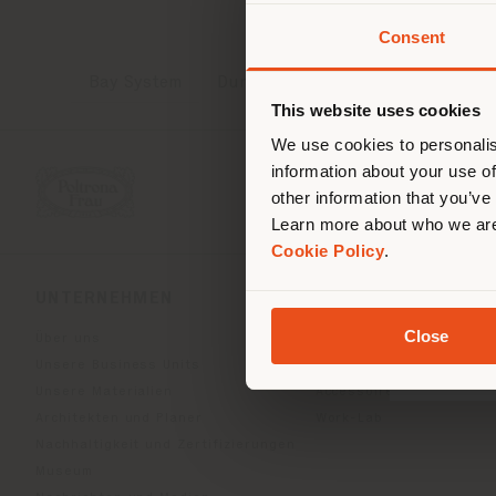
Consent
Sie 
Stand
Bay System
Dune Diwan
ori
This website uses cookies
We use cookies to personalis
information about your use of
other information that you’ve
Learn more about who we are
Cookie Policy
.
UNTERNEHMEN
PRODUKTLINIEN
Close
Über uns
Indoor Living
Unsere Business Units
Outdoor Boundless Livin
Unsere Materialien
Accessoires Beautilities
Architekten und Planer
Work-Lab
Nachhaltigkeit und Zertifizierungen
Museum