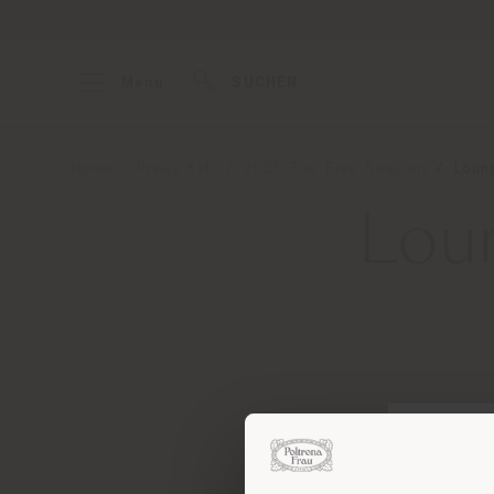
Menu
SUCHEN
Home
Press Kits
2025 The Five Seasons
Loun
Lou
Contact
[e