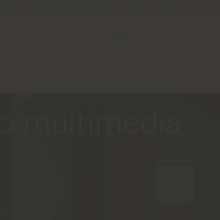
ocator
Service und Werkzeuge
B2B E-Shop
lio multimedia