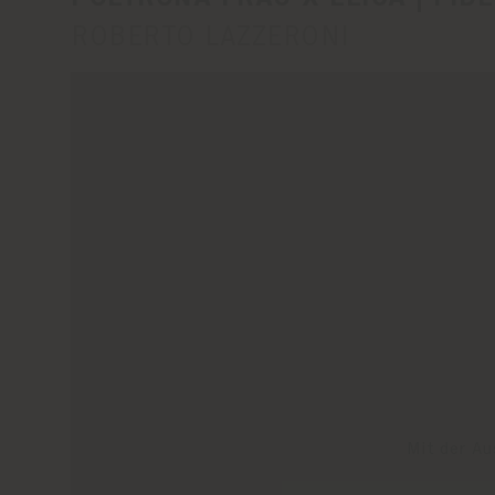
Audiosystems übertrifft
ROBERTO LAZZERONI
vollständig angehoben i
cm in der Tiefe.
Die Produkte sind nur s
Bildschirm ist in ausge
hochauflösende Leica Ci
verkauft wird. Erfahre
Mit der Au