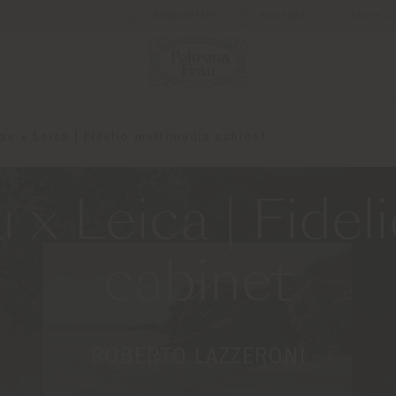
Newsletter
Kontakt
Store L
au x Leica | Fidelio multimedia cabinet
 x Leica | Fide
cabinet
ROBERTO LAZZERONI