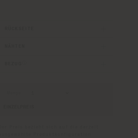
rojektionsfläche
cm in der Höhe und 73
RÜCKSEITE
it integriertem
ährend der
NÄHTEN
ewählten Ländern
BEZUG
Menge
EINZELPREIS
Der Preis bezieht sich auf die derzeit
ausgewählte Produktkonfiguration