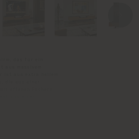
irm, das für ein
ht aus massivem
r ist aus extra hellem
e, die aus einer
 mit offenen Fächern
eht aus einer
art Laser TV
kann, macht gerade die
t einem Ultra-
ca Cine 1 4K-Bilder auf
®
nes Dolby Atmos
-