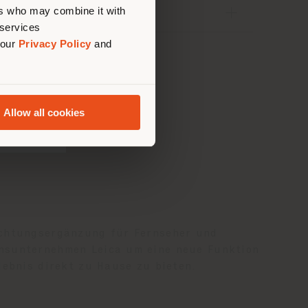
ers who may combine it with
TEILEN
 services
 our
Privacy Policy
and
Allow all cookies
richtungsergänzung für Fernseher und
onsunternehmen Leica um eine neue Funktion
lebnis direkt zu Hause zu bieten.