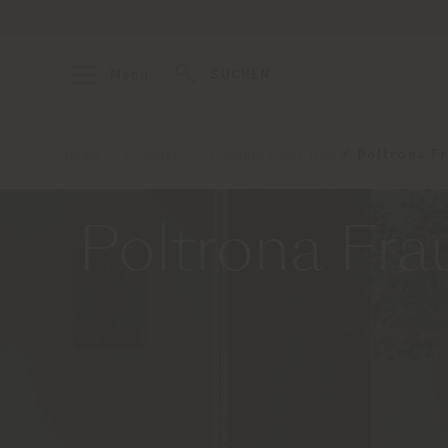
Menu
SUCHEN
Home
Products
Products per line
Poltrona Fr
Poltrona Frau