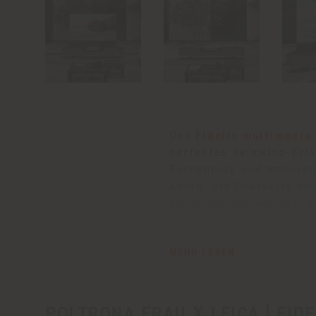
Das
Fidelio multimedia
perfektes Heimkino-Erle
Eschenholz und mehrschi
Ahorn. Die Oberseite des
motorisierten vertikal 
befinden sich rechts un
ausziehbaren Schublade,
MEHR LESEN
vorgesehen ist. Obwohl 
perfekte Integration mi
Kurzdistanzobjektiv und
eine 100-Zoll-Leinwand 
POLTRONA FRAU X LEICA | FID