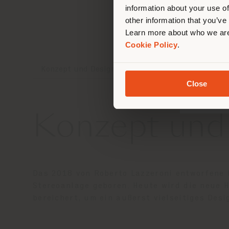
information about your use of
other information that you’ve
Learn more about who we are
Cookie Policy
.
Konzept und Design
Bezüge und Finishlösung
Close
Konzept und
Das 2018 von Roberto Lazzeroni entworfene 
Stereoanlage geboren. Heute wird die neue 
bereichert, um ein äußerst vielseitiges Des