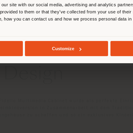
 our site with our social media, advertising and analytics partn
 provided to them or that they’ve collected from your use of their
, how you can contact us and how we process personal data in
AUFENTHALT IN DEM GEWÄHLTEN LAND
en
Maße
Layouts
Herunterladen
Vertiefung
GEOLOKALISIERT
Customize
 Design
Fidelio Multimedia Cabinet wurde als perfekte Ein
Heimkinoversion in Zusammenarbeit mit dem Traditi
igngehäuse zu schaffen und so ein exklusives Kinoer