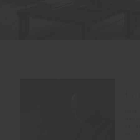
DESIG
Ro
Rober
währe
der K
mit e