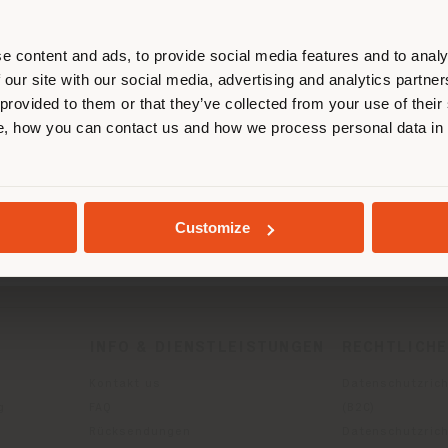
entieren, um Einkäufe tätigen zu kön
(
us
)
e content and ads, to provide social media features and to analy
 our site with our social media, advertising and analytics partn
 provided to them or that they’ve collected from your use of their
, how you can contact us and how we process personal data in
AUFENTHALT IN DEM GEWÄHLTEN LAND
GEOLOKALISIERT
Customize
INFO & DIENSTLEISTUNGEN
RECHTLICH
Kontakt us
Datenschutzrich
g
FAQ
(B2C)
Rücksendungen
Datenschutzricht