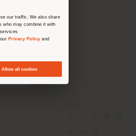
nen.
se our traffic. We also share
ers who may combine it with
 services
 our
Privacy Policy
and
Allow all cookies
ES
SOCIAL
tlinie für Verbraucher
linie für