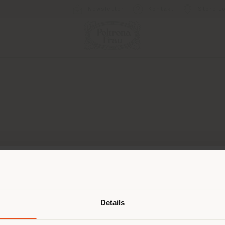
Newsletter
Kontakt
Store L
Land der Versendung
Details
Failed to load form
browsen in einem anderen Land als 
ort. Wir empfehlen Ihnen, sich rich
Reload