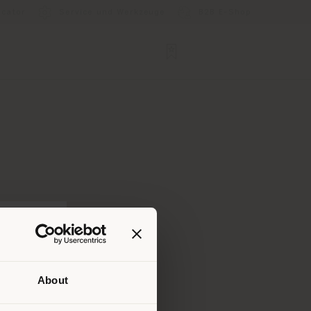
ocator
Service und Werkzeuge
B2B E-Shop
About
Ihrem
tig zu