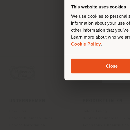
ori
This website uses cookies
We use cookies to personalis
information about your use of
other information that you’ve
Learn more about who we are
Cookie Policy
.
Close
UNTERNEHMEN
PRODUKTLINIEN
Über uns
Indoor Living
Unsere Business Units
Outdoor Boundless Livin
Unsere Materialien
Accessoires Beautilities