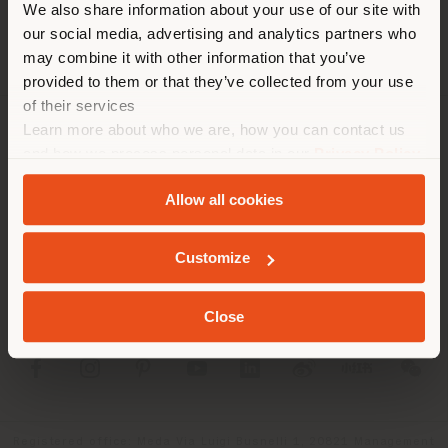
We also share information about your use of our site with
empfehlen Ihnen, sich richtig
our social media, advertising and analytics partners who
zu orientieren, um Einkäufe
may combine it with other information that you’ve
tätigen zu können. (
us
)
provided to them or that they’ve collected from your use
of their services
Learn more about who we are, how you can contact us
UNTERNEHMEN
AUFENTHALT IN DEM GEWÄHLTEN LAND
and how we process personal data in our
Privacy Policy
and
Cookie Policy
.
PRODUKTLINIEN
Allow all cookies
INFO & DIENSTLEISTUNGEN
GEOLOKALISIERT
Customize
RECHTLICHES
Close
SOCIAL
Registered office: Meda Via Luigi Busnelli 1, 20821 Management