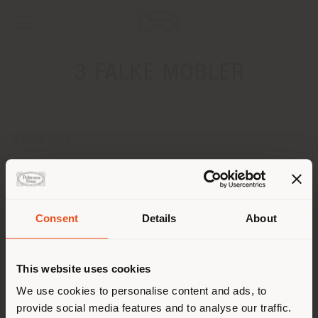
3 FALKE MOBLER
ADRESSE
HOWITZVEJ 2
FREDERIKSBERG 2000
Anweisungen bekommen
Consent
Details
About
KONTAKTE
Land der Versendung
Telefon +45 38 87 30 30
This website uses cookies
Fax -
[email protected]
Sie browsen in einem anderen
We use cookies to personalise content and ads, to
EINEN TERMIN ANFRAGEN
provide social media features and to analyse our traffic.
Land als Ihrem Standort. Wir