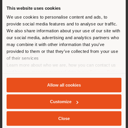
ZEITEN
This website uses cookies
Montag 9 am - 5 pm
Sie browsen in einem anderen
We use cookies to personalise content and ads, to
Dienstag 9 am - 5 pm
provide social media features and to analyse our traffic.
Mittwoch 9 am - 5 pm
Land als Ihrem Standort. Wir
Donnerstag 9 am - 5 pm
We also share information about your use of our site with
empfehlen Ihnen, sich richtig
Freitag 9 am - 5 pm
our social media, advertising and analytics partners who
zu orientieren, um Einkäufe
Samstag Geschlossen
may combine it with other information that you’ve
Sonntag Geschlossen
tätigen zu können. (
us
)
provided to them or that they’ve collected from your use
of their services
Learn more about who we are, how you can contact us
AUFENTHALT IN DEM GEWÄHLTEN LAND
and how we process personal data in our
Privacy Policy
and
Cookie Policy
.
Allow all cookies
GEOLOKALISIERT
UNTERNEHMEN
Customize
PRODUKTLINIEN
Close
INFO & DIENSTLEISTUNGEN