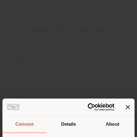
ARKITEKTURA-MI
ADRESSE
2131 COLE STREET
BIRMINGHAM 48009
Anweisungen bekommen
KONTAKTE
Telefon +1 248 646 0097
[email protected]
EINEN TERMIN ANFRAGEN
Consent
Details
About
Land der Versendung