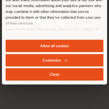
empfehlen Ihnen, sich richtig
our social media, advertising and analytics partners who
zu orientieren, um Einkäufe
may combine it with other information that you’ve
tätigen zu können. (
us
)
provided to them or that they’ve collected from your use
of their services
Learn more about who we are, how you can contact us
UNTERNEHMEN
AUFENTHALT IN DEM GEWÄHLTEN LAND
and how we process personal data in our
Privacy Policy
PRODUKTLINIEN
and
Cookie Policy
.
Allow all cookies
INFO & DIENSTLEISTUNGEN
GEOLOKALISIERT
Customize
RECHTLICHES
Close
SOCIAL
Registered office: Meda Via Luigi Busnelli 1, 20821 Management
and coordination of Haworth Italy Holding S.R.L