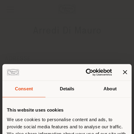
Arredi Di Mauro
ADRESSE
Via Gaetano Nicolosi, 10
Zafferrana Etnea 95019
Anweisungen bekommen
Consent
Details
About
Land der Versendung
KONTAKTE
Telefon +390957081832
This website uses cookies
[email protected]
Sie browsen in einem anderen
We use cookies to personalise content and ads, to
EINEN TERMIN ANFRAGEN
provide social media features and to analyse our traffic.
Land als Ihrem Standort. Wir
We also share information about your use of our site with